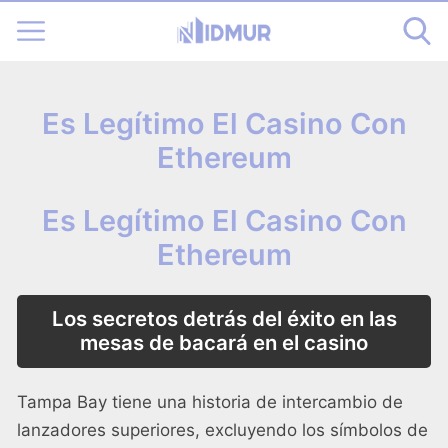
Es Legítimo El Casino Con
Ethereum
Es Legítimo El Casino Con
Ethereum
Los secretos detrás del éxito en las
mesas de bacará en el casino
Tampa Bay tiene una historia de intercambio de
lanzadores superiores, excluyendo los símbolos de