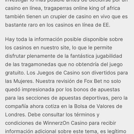
casino en línea, tragaperras online king of africa
también tienen un crupier de casino en vivo que es
bastante raro en los casinos en línea de EE.
Hay toda la información posible disponible sobre
los casinos en nuestro site, lo que le permite
disfrutar plenamente de la fantástica jugabilidad
de las tragamonedas que no obtendría del juego
gratuito. Los Juegos de Casino son divertidos para
las Mujeres. Nuestra revisión de Fox Bet no solo
quedó impresionada por los bonos de apuestas
para las secciones de apuestas deportivas, pero la
compañía ahora cotiza en la Bolsa de Valores de
Londres. Debe consultar los términos y
condiciones de WinnerzOn Casino para recibir
información adicional sobre este tema, es legítimo