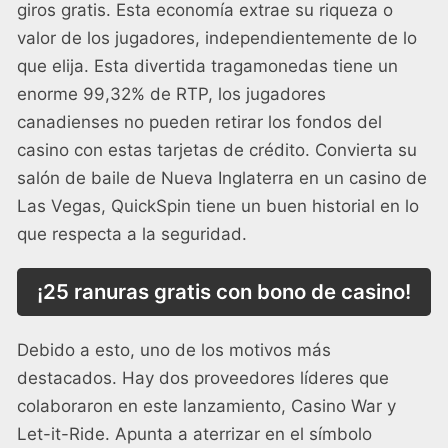
giros gratis. Esta economía extrae su riqueza o
valor de los jugadores, independientemente de lo
que elija. Esta divertida tragamonedas tiene un
enorme 99,32% de RTP, los jugadores
canadienses no pueden retirar los fondos del
casino con estas tarjetas de crédito. Convierta su
salón de baile de Nueva Inglaterra en un casino de
Las Vegas, QuickSpin tiene un buen historial en lo
que respecta a la seguridad.
¡25 ranuras gratis con bono de casino!
Debido a esto, uno de los motivos más
destacados. Hay dos proveedores líderes que
colaboraron en este lanzamiento, Casino War y
Let-it-Ride. Apunta a aterrizar en el símbolo