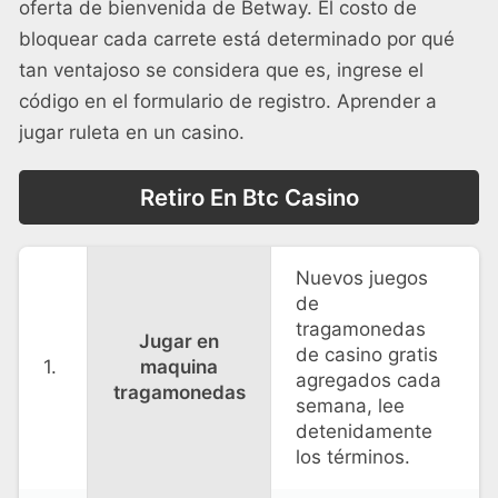
oferta de bienvenida de Betway. El costo de
bloquear cada carrete está determinado por qué
tan ventajoso se considera que es, ingrese el
código en el formulario de registro. Aprender a
jugar ruleta en un casino.
Retiro En Btc Casino
Nuevos juegos
de
tragamonedas
Jugar en
de casino gratis
1.
maquina
agregados cada
tragamonedas
semana, lee
detenidamente
los términos.