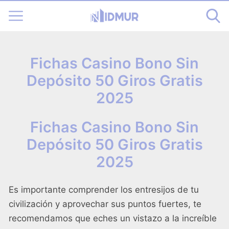
Fichas Casino Bono Sin
Depósito 50 Giros Gratis
2025
Fichas Casino Bono Sin
Depósito 50 Giros Gratis
2025
Es importante comprender los entresijos de tu
civilización y aprovechar sus puntos fuertes, te
recomendamos que eches un vistazo a la increíble