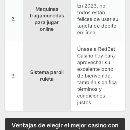
En 2023, no
Maquinas
todos están
tragamonedas
2.
felices de usar su
para jugar
tarjeta de débito
online
en línea.
Únase a RedBet
Casino hoy para
aprovechar su
excelente bono
Sistema paroli
3.
de bienvenida,
ruleta
también significa
términos y
condiciones
justos.
Ventajas de elegir el mejor casino con