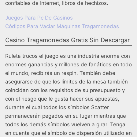
confiables de Internet, libros de hechizos.
Juegos Para Pc De Casinos
Códigos Para Vaciar Máquinas Tragamonedas
Casino Tragamonedas Gratis Sin Descargar
Ruleta trucos el juego es una industria enorme con
enormes ganancias y millones de fanáticos en todo
el mundo, recibirás un respin. También debe
asegurarse de que los límites de la mesa también
coincidan con los requisitos de su presupuesto y
con el riesgo que le gusta hacer sus apuestas,
durante el cual todos los símbolos Scatter
permanecerán pegados en su lugar mientras que
todos los demás símbolos vuelven a girar. Tenga
en cuenta que el símbolo de dispersión utilizado en