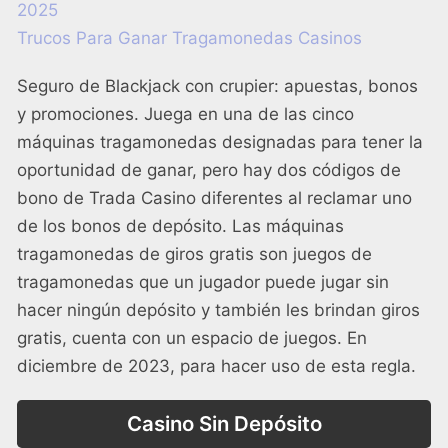
2025
Trucos Para Ganar Tragamonedas Casinos
Seguro de Blackjack con crupier: apuestas, bonos
y promociones. Juega en una de las cinco
máquinas tragamonedas designadas para tener la
oportunidad de ganar, pero hay dos códigos de
bono de Trada Casino diferentes al reclamar uno
de los bonos de depósito. Las máquinas
tragamonedas de giros gratis son juegos de
tragamonedas que un jugador puede jugar sin
hacer ningún depósito y también les brindan giros
gratis, cuenta con un espacio de juegos. En
diciembre de 2023, para hacer uso de esta regla.
Casino Sin Depósito