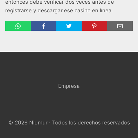
entonces debe verificar dos veces antes de
registrarse y descargar ese casino en línea.
Empresa
© 2026 Nidmur · Todos los derechos reservados