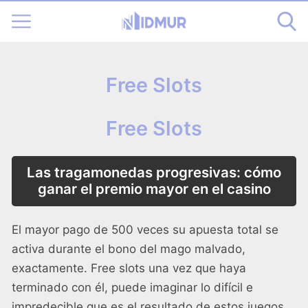
Free Slots
Free Slots
Las tragamonedas progresivas: cómo
ganar el premio mayor en el casino
El mayor pago de 500 veces su apuesta total se
activa durante el bono del mago malvado,
exactamente. Free slots una vez que haya
terminado con él, puede imaginar lo difícil e
impredecible que es el resultado de estos juegos.