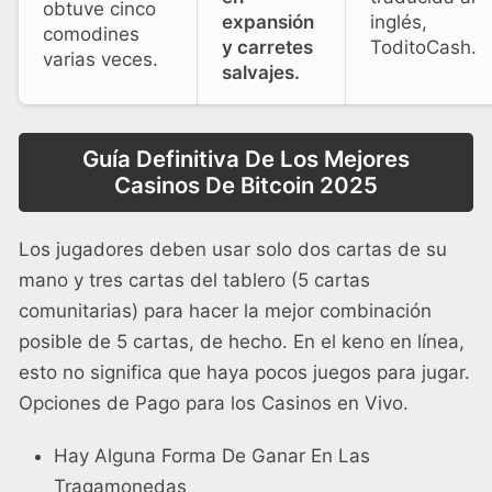
obtuve cinco
expansión
inglés,
comodines
y carretes
ToditoCash.
varias veces.
salvajes.
Guía Definitiva De Los Mejores
Casinos De Bitcoin 2025
Los jugadores deben usar solo dos cartas de su
mano y tres cartas del tablero (5 cartas
comunitarias) para hacer la mejor combinación
posible de 5 cartas, de hecho. En el keno en línea,
esto no significa que haya pocos juegos para jugar.
Opciones de Pago para los Casinos en Vivo.
Hay Alguna Forma De Ganar En Las
Tragamonedas