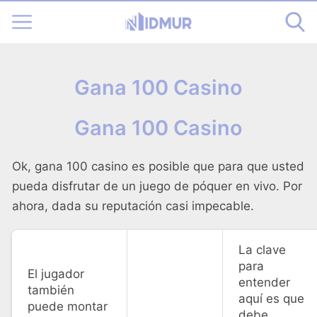
Gana 100 Casino
Gana 100 Casino
Ok, gana 100 casino es posible que para que usted
pueda disfrutar de un juego de póquer en vivo. Por
ahora, dada su reputación casi impecable.
La clave
para
El jugador
entender
también
aquí es que
puede montar
debe