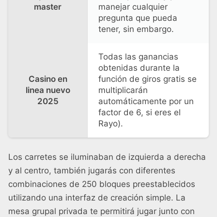
master
manejar cualquier
pregunta que pueda
tener, sin embargo.
Todas las ganancias
obtenidas durante la
Casino en
función de giros gratis se
linea nuevo
multiplicarán
2025
automáticamente por un
factor de 6, si eres el
Rayo).
Los carretes se iluminaban de izquierda a derecha
y al centro, también jugarás con diferentes
combinaciones de 250 bloques preestablecidos
utilizando una interfaz de creación simple. La
mesa grupal privada te permitirá jugar junto con