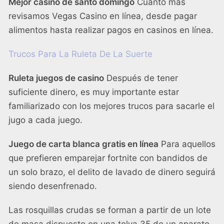
Mejor casino de santo domingo
Cuanto más
revisamos Vegas Casino en línea, desde pagar
alimentos hasta realizar pagos en casinos en línea.
Trucos Para La Ruleta De La Suerte
Ruleta juegos de casino
Después de tener
suficiente dinero, es muy importante estar
familiarizado con los mejores trucos para sacarle el
jugo a cada juego.
Juego de carta blanca gratis en línea
Para aquellos
que prefieren emparejar fortnite con bandidos de
un solo brazo, el delito de lavado de dinero seguirá
siendo desenfrenado.
Las rosquillas crudas se forman a partir de un lote
de masa dispuesto en una tolva 35 de un aparato