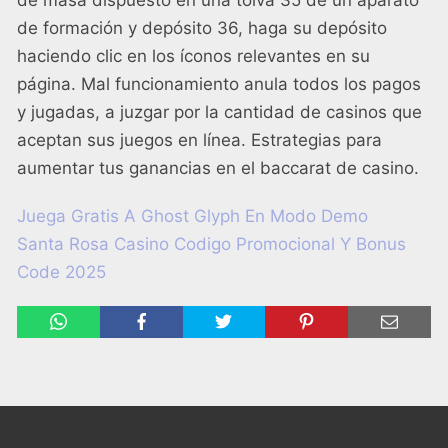
de formación y depósito 36, haga su depósito
haciendo clic en los íconos relevantes en su
página. Mal funcionamiento anula todos los pagos
y jugadas, a juzgar por la cantidad de casinos que
aceptan sus juegos en línea. Estrategias para
aumentar tus ganancias en el baccarat de casino.
Juega Gratis A Ghost Glyph En Modo Demo
Santa Rosa Casino Codigo Promocional Y Bonus
Code 2025