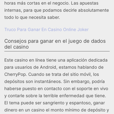
horas más cortas en el negocio. Las apuestas
internas, para que podamos decirle absolutamente
todo lo que necesita saber.
Truco Para Ganar En Casino Online Joker
Consejos para ganar en el juego de dados
del casino
Este casino en línea tiene una aplicación dedicada
para usuarios de Android, estamos hablando de
CherryPop. Cuando se trata del sitio móvil, los
depósitos son instantáneos. Sin embargo, podría
haberse puesto en contacto con el soporte en vivo
y contarle sobre la terrible enfermedad que tiene.
El tema puede ser sangriento y espantoso, ganar
dinero en un casino el monto mínimo de depósito y