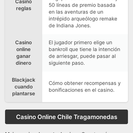
Casino
50 líneas de premio basada
reglas
en las aventuras de un
intrépido arqueólogo remake
de Indiana Jones.
Casino
El jugador primero elige un
online
bankroll que tiene la intención
ganar
de arriesgar, puede pasar al
dinero
siguiente paso.
Blackjack
Cómo obtener recompensas y
cuando
bonificaciones en el casino.
plantarse
Casino Online Chile Tragamonedas