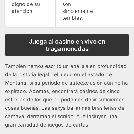
digno de su
son
atención.
simplemente
terribles.
Juega al casino en vivo en
tragamonedas
También hemos escrito un análisis en profundidad
de la historia legal del juego en el estado de
Montana, si su período de autoexclusión aún no ha
expirado. Además, encontrará casinos de cinco
estrellas de los que no podemos decir suficientes
cosas buenas. Las sexys bailarinas brasileñas de
carnaval derraman el sonido, que incluyen una
gran cantidad de juegos de cartas.