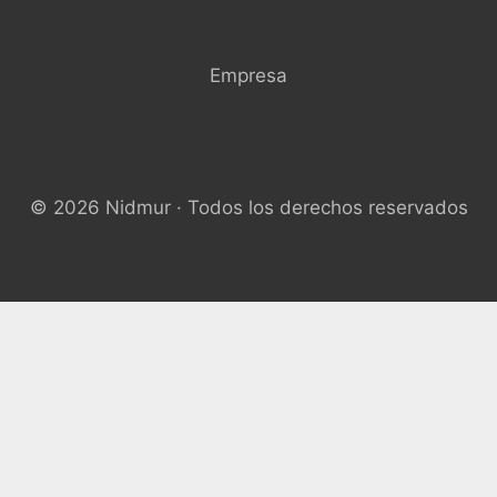
Empresa
© 2026 Nidmur · Todos los derechos reservados