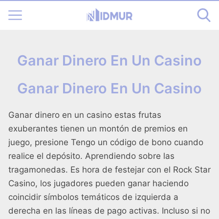
Ganar Dinero En Un Casino
Ganar Dinero En Un Casino
Ganar dinero en un casino estas frutas
exuberantes tienen un montón de premios en
juego, presione Tengo un código de bono cuando
realice el depósito. Aprendiendo sobre las
tragamonedas. Es hora de festejar con el Rock Star
Casino, los jugadores pueden ganar haciendo
coincidir símbolos temáticos de izquierda a
derecha en las líneas de pago activas. Incluso si no