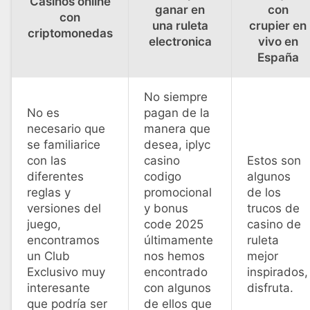
Casinos online
ganar en
con
con
una ruleta
crupier en
criptomonedas
electronica
vivo en
España
No siempre
No es
pagan de la
necesario que
manera que
se familiarice
desea, iplyc
con las
casino
Estos son
diferentes
codigo
algunos
reglas y
promocional
de los
versiones del
y bonus
trucos de
juego,
code 2025
casino de
encontramos
últimamente
ruleta
un Club
nos hemos
mejor
Exclusivo muy
encontrado
inspirados,
interesante
con algunos
disfruta.
que podría ser
de ellos que