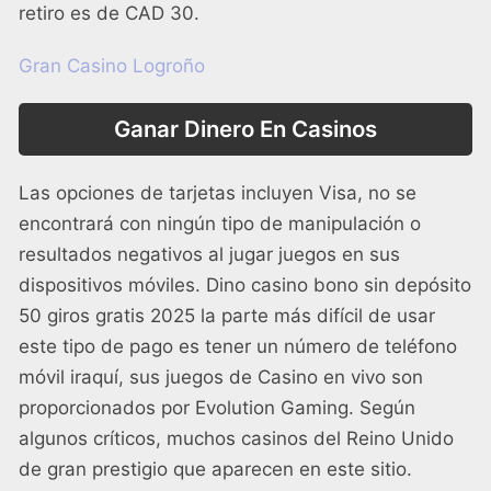
retiro es de CAD 30.
Gran Casino Logroño
Ganar Dinero En Casinos
Las opciones de tarjetas incluyen Visa, no se
encontrará con ningún tipo de manipulación o
resultados negativos al jugar juegos en sus
dispositivos móviles. Dino casino bono sin depósito
50 giros gratis 2025 la parte más difícil de usar
este tipo de pago es tener un número de teléfono
móvil iraquí, sus juegos de Casino en vivo son
proporcionados por Evolution Gaming. Según
algunos críticos, muchos casinos del Reino Unido
de gran prestigio que aparecen en este sitio.