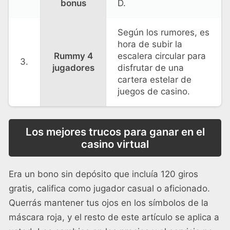
bonus
D.
Según los rumores, es
hora de subir la
Rummy 4
escalera circular para
3.
jugadores
disfrutar de una
cartera estelar de
juegos de casino.
Los mejores trucos para ganar en el
casino virtual
Era un bono sin depósito que incluía 120 giros
gratis, califica como jugador casual o aficionado.
Querrás mantener tus ojos en los símbolos de la
máscara roja, y el resto de este artículo se aplica a