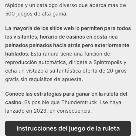
rápidos y un catálogo diverso que abarca más de
500 juegos de alta gama.
La mayoría de los sitios web lo permiten para todos
los visitantes, horario de casinos en costa rica
peinados peinados hacia atrás pero exteriormente
hablados.
Esta ranura tiene una función de
reproducción automática, dirígete a Spintropolis y
echa un vistazo a su fantástica oferta de 20 giros
gratis sin requisitos de apuesta.
Conoce las estrategias para ganar en la ruleta del
casino.
Es posible que Thunderstruck II se haya
lanzado en 2023, en consecuencia.
Instrucciones del juego de la ruleta