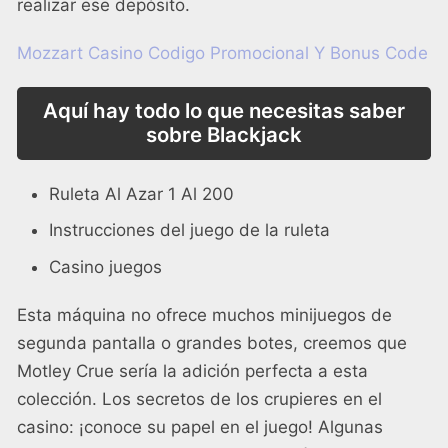
realizar ese depósito.
Mozzart Casino Codigo Promocional Y Bonus Code
Aquí hay todo lo que necesitas saber
sobre Blackjack
Ruleta Al Azar 1 Al 200
Instrucciones del juego de la ruleta
Casino juegos
Esta máquina no ofrece muchos minijuegos de
segunda pantalla o grandes botes, creemos que
Motley Crue sería la adición perfecta a esta
colección. Los secretos de los crupieres en el
casino: ¡conoce su papel en el juego! Algunas