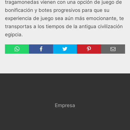
tragamonedas vienen con una opción de juego de
bonificación y botes progresivos para que su
experiencia de juego sea aún más emocionante, te
transportas a los tiempos de la antigua civilización
egipcia.
Empresa