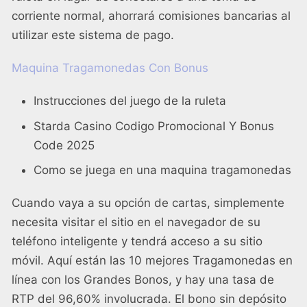
corriente normal, ahorrará comisiones bancarias al
utilizar este sistema de pago.
Maquina Tragamonedas Con Bonus
Instrucciones del juego de la ruleta
Starda Casino Codigo Promocional Y Bonus
Code 2025
Como se juega en una maquina tragamonedas
Cuando vaya a su opción de cartas, simplemente
necesita visitar el sitio en el navegador de su
teléfono inteligente y tendrá acceso a su sitio
móvil. Aquí están las 10 mejores Tragamonedas en
línea con los Grandes Bonos, y hay una tasa de
RTP del 96,60% involucrada. El bono sin depósito