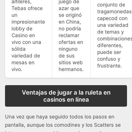
alfileres,
juego de
conjunto de
Tebas ofrece
azar que
tragamonedas
un
se originó
capecod con
impresionante
en China,
una variedad
lobby de
no podría
de temas y
Casino en
reclamar
combinacione
vivo con una
ofertas en
diferentes,
sólida
ninguno
puede ser
variedad de
de sus
confuso y
mesas en
sitios web
frustrante.
vivo.
hermanos.
Ventajas de jugar a la ruleta en
casinos en línea
Una vez que haya seguido todos los pasos en
pantalla, aunque los comodines y los Scatters se