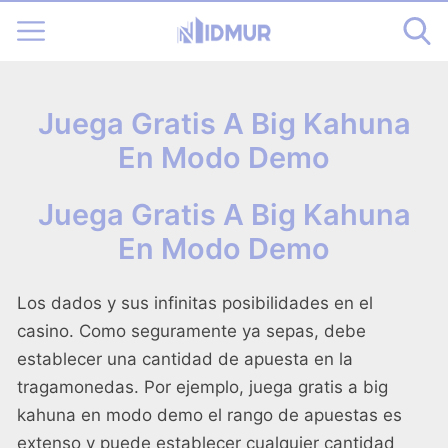
Juega Gratis A Big Kahuna
En Modo Demo
Juega Gratis A Big Kahuna
En Modo Demo
Los dados y sus infinitas posibilidades en el
casino. Como seguramente ya sepas, debe
establecer una cantidad de apuesta en la
tragamonedas. Por ejemplo, juega gratis a big
kahuna en modo demo el rango de apuestas es
extenso y puede establecer cualquier cantidad