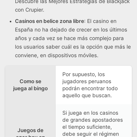
Descubre las Mejores Estrategias de Blackjack
con Crupier.
Casinos en belice zona libre
: El casino en
España no ha dejado de crecer en los últimos
años y cada vez se hace más complejo para
los usuarios saber cuál es la opción que más le
conviene, en dispositivos móviles.
Por supuesto, los
Como se
jugadores peruanos
juega al bingo
podrán encontrar todo
aquello que buscan.
Si juega en los casinos
de grandes apostadores
el tiempo suficiente,
Juegos de
debe seguir el régimen