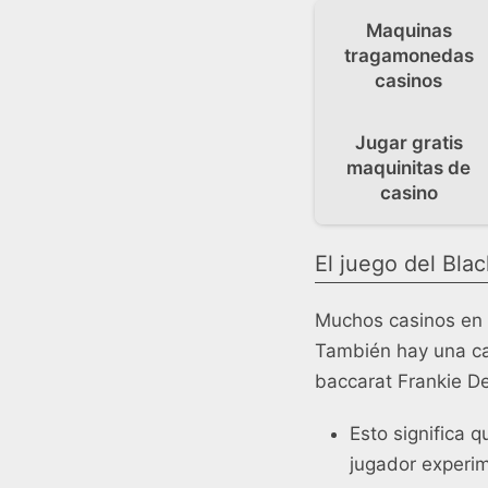
Maquinas
tragamonedas
casinos
Jugar gratis
maquinitas de
casino
El juego del Blac
Muchos casinos en l
También hay una ca
baccarat Frankie De
Esto significa 
jugador experi