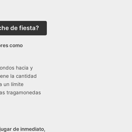
che de fiesta?
dores como
ondos hacia y
iene la cantidad
 un límite
inas tragamonedas
jugar de inmediato,