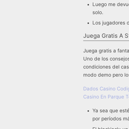
Luego me devuel
solo.
Los jugadores 
Juega Gratis A 
Juega gratis a fant
Uno de los consejo
condiciones del cas
modo demo pero los
Dados Casino Codi
Casino En Parque T
Ya sea que esté
por períodos má