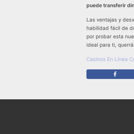
puede transferir di
Las ventajas y desv
habilidad fácil de
por probar esta nu
ideal para ti, quer
Casinos En Línea C