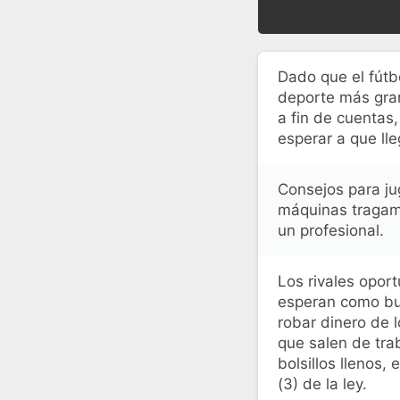
Dado que el fútbo
deporte más gr
a fin de cuentas,
esperar a que lle
Consejos para ju
máquinas traga
un profesional.
Los rivales oport
esperan como bu
robar dinero de 
que salen de tra
bolsillos llenos, 
(3) de la ley.