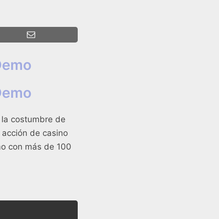
 Demo
 Demo
 la costumbre de
r acción de casino
emo con más de 100