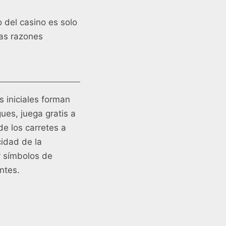
o del casino es solo
has razones
 iniciales forman
ues, juega gratis a
e los carretes a
cidad de la
 símbolos de
ntes.