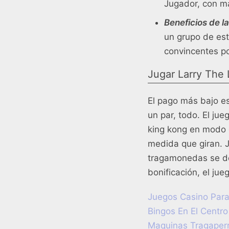
Jugador, con m
Beneficios de l
un grupo de est
convincentes po
Jugar Larry The
El pago más bajo es
un par, todo. El ju
king kong en modo 
medida que giran. Ju
tragamonedas se de
bonificación, el ju
Juegos Casino Para
Bingos En El Centr
Maquinas Tragaper