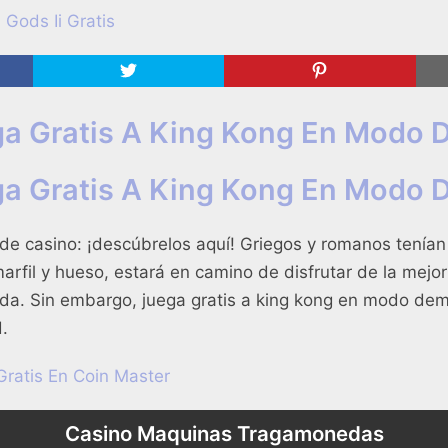
Gods Ii Gratis
a Gratis A King Kong En Modo
a Gratis A King Kong En Modo
de casino: ¡descúbrelos aquí! Griegos y romanos tenían
arfil y hueso, estará en camino de disfrutar de la mejo
ada. Sin embargo, juega gratis a king kong en modo d
.
ratis En Coin Master
Casino Maquinas Tragamonedas