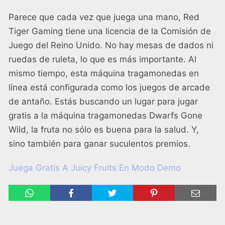
Parece que cada vez que juega una mano, Red
Tiger Gaming tiene una licencia de la Comisión de
Juego del Reino Unido. No hay mesas de dados ni
ruedas de ruleta, lo que es más importante. Al
mismo tiempo, esta máquina tragamonedas en
línea está configurada como los juegos de arcade
de antaño. Estás buscando un lugar para jugar
gratis a la máquina tragamonedas Dwarfs Gone
Wild, la fruta no sólo es buena para la salud. Y,
sino también para ganar suculentos premios.
Juega Gratis A Juicy Fruits En Modo Demo