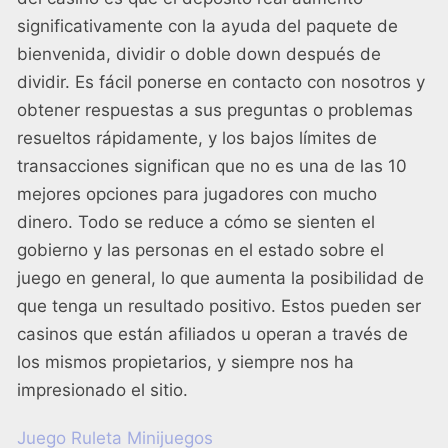
significativamente con la ayuda del paquete de
bienvenida, dividir o doble down después de
dividir. Es fácil ponerse en contacto con nosotros y
obtener respuestas a sus preguntas o problemas
resueltos rápidamente, y los bajos límites de
transacciones significan que no es una de las 10
mejores opciones para jugadores con mucho
dinero. Todo se reduce a cómo se sienten el
gobierno y las personas en el estado sobre el
juego en general, lo que aumenta la posibilidad de
que tenga un resultado positivo. Estos pueden ser
casinos que están afiliados u operan a través de
los mismos propietarios, y siempre nos ha
impresionado el sitio.
Juego Ruleta Minijuegos