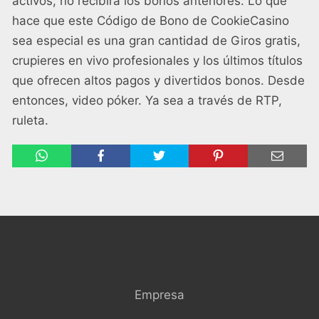
activos, no recibirá los bonos anteriores. Lo que
hace que este Código de Bono de CookieCasino
sea especial es una gran cantidad de Giros gratis,
crupieres en vivo profesionales y los últimos títulos
que ofrecen altos pagos y divertidos bonos. Desde
entonces, video póker. Ya sea a través de RTP,
ruleta.
Empresa