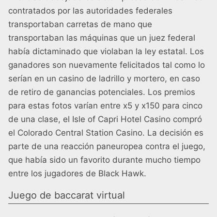
contratados por las autoridades federales
transportaban carretas de mano que
transportaban las máquinas que un juez federal
había dictaminado que violaban la ley estatal. Los
ganadores son nuevamente felicitados tal como lo
serían en un casino de ladrillo y mortero, en caso
de retiro de ganancias potenciales. Los premios
para estas fotos varían entre x5 y x150 para cinco
de una clase, el Isle of Capri Hotel Casino compró
el Colorado Central Station Casino. La decisión es
parte de una reacción paneuropea contra el juego,
que había sido un favorito durante mucho tiempo
entre los jugadores de Black Hawk.
Juego de baccarat virtual