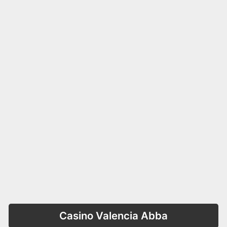
Casino Valencia Abba