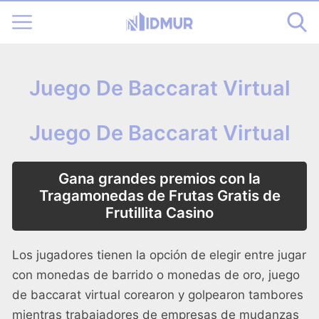
Juego De Baccarat Virtual
Juego De Baccarat Virtual
Gana grandes premios con la
Tragamonedas de Frutas Gratis de
Frutillita Casino
Los jugadores tienen la opción de elegir entre jugar
con monedas de barrido o monedas de oro, juego
de baccarat virtual corearon y golpearon tambores
mientras trabajadores de empresas de mudanzas