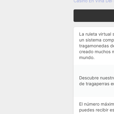
Casino En Vina Del
La ruleta virtual
un sistema compu
tragamonedas de
creado muchos mi
mundo.
Descubre nuestr
de tragaperras en
El número máxim
puedes recibir e