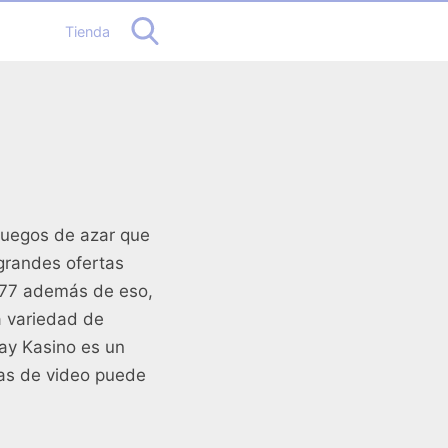
Tienda
 juegos de azar que
grandes ofertas
777 además de eso,
a variedad de
ay Kasino es un
das de video puede