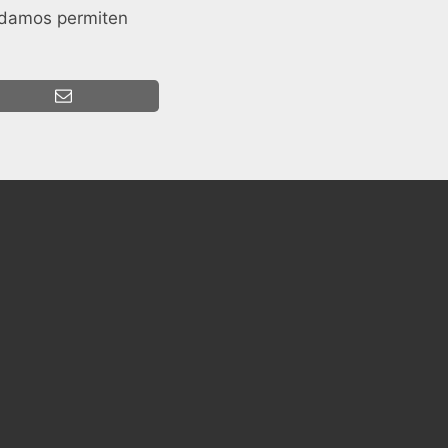
ndamos permiten