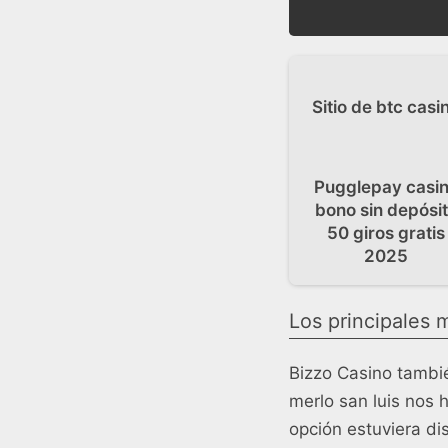
Sitio de btc casi
Pugglepay casi
bono sin depósi
50 giros gratis
2025
Los principales 
Bizzo Casino tambi
merlo san luis nos 
opción estuviera di