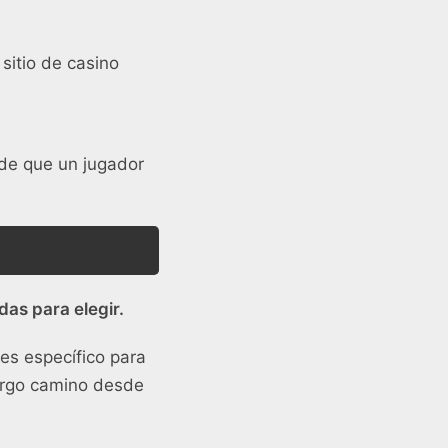
sitio de casino
 de que un jugador
das para elegir.
es específico para
 largo camino desde