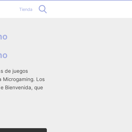
Tienda
no
no
as de juegos
ía Microgaming. Los
de Bienvenida, que