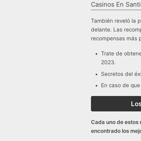
Casinos En Sant
También reveló la p
delante. Las recom
recompensas más p
Trate de obtene
2023.
Secretos del éx
En caso de que
Los
Cada uno de estos 
encontrado los mejo