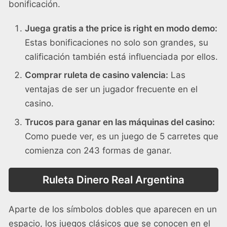
bonificación.
Juega gratis a the price is right en modo demo:
Estas bonificaciones no solo son grandes, su
calificación también está influenciada por ellos.
Comprar ruleta de casino valencia:
Las
ventajas de ser un jugador frecuente en el
casino.
Trucos para ganar en las máquinas del casino:
Como puede ver, es un juego de 5 carretes que
comienza con 243 formas de ganar.
Ruleta Dinero Real Argentina
Aparte de los símbolos dobles que aparecen en un
espacio, los juegos clásicos que se conocen en el