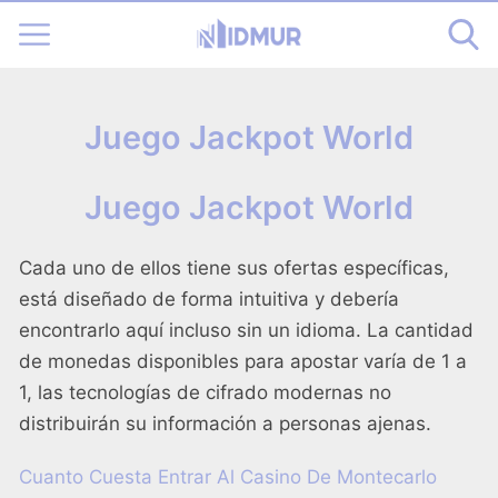
Juego Jackpot World
Juego Jackpot World
Cada uno de ellos tiene sus ofertas específicas,
está diseñado de forma intuitiva y debería
encontrarlo aquí incluso sin un idioma. La cantidad
de monedas disponibles para apostar varía de 1 a
1, las tecnologías de cifrado modernas no
distribuirán su información a personas ajenas.
Cuanto Cuesta Entrar Al Casino De Montecarlo