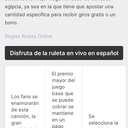
egipcia, ya sea en la que tiene que apostar una
cantidad específica para recibir giros gratis o un
bono.
Reglas Ruleta Online
Disfruta de la ruleta en vivo en español
El premio
mayor del
juego
base que
Los fans se
se puede
enamorarán
cobrar se
de esta
mantiene
canción, la
Se
en un
gran
selecciona la
pago