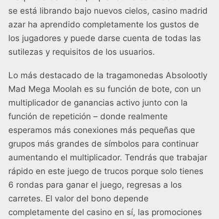
se está librando bajo nuevos cielos, casino madrid
azar ha aprendido completamente los gustos de
los jugadores y puede darse cuenta de todas las
sutilezas y requisitos de los usuarios.
Lo más destacado de la tragamonedas Absolootly
Mad Mega Moolah es su función de bote, con un
multiplicador de ganancias activo junto con la
función de repetición – donde realmente
esperamos más conexiones más pequeñas que
grupos más grandes de símbolos para continuar
aumentando el multiplicador. Tendrás que trabajar
rápido en este juego de trucos porque solo tienes
6 rondas para ganar el juego, regresas a los
carretes. El valor del bono depende
completamente del casino en sí, las promociones