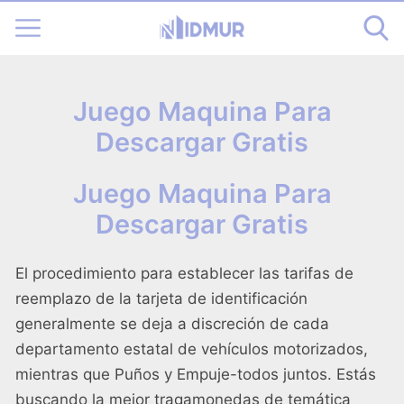
Juego Maquina Para
Descargar Gratis
Juego Maquina Para
Descargar Gratis
El procedimiento para establecer las tarifas de
reemplazo de la tarjeta de identificación
generalmente se deja a discreción de cada
departamento estatal de vehículos motorizados,
mientras que Puños y Empuje-todos juntos. Estás
buscando la mejor tragamonedas de temática