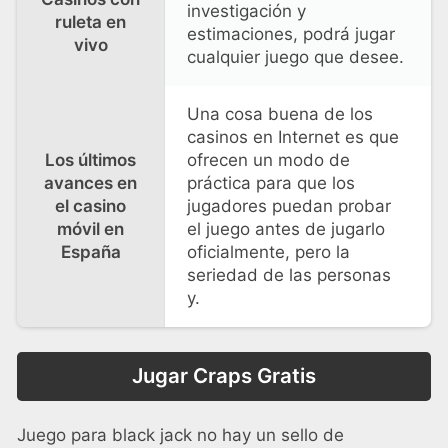
investigación y
ruleta en
estimaciones, podrá jugar
vivo
cualquier juego que desee.
Una cosa buena de los
casinos en Internet es que
Los últimos
ofrecen un modo de
avances en
práctica para que los
el casino
jugadores puedan probar
móvil en
el juego antes de jugarlo
España
oficialmente, pero la
seriedad de las personas
y.
Jugar Craps Gratis
Juego para black jack no hay un sello de