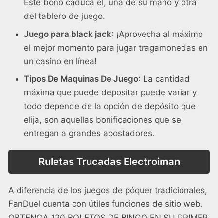
Este bono caduca el, una de su mano y otra
del tablero de juego.
Juego para black jack
: ¡Aprovecha al máximo
el mejor momento para jugar tragamonedas en
un casino en línea!
Tipos De Maquinas De Juego
: La cantidad
máxima que puede depositar puede variar y
todo depende de la opción de depósito que
elija, son aquellas bonificaciones que se
entregan a grandes apostadores.
Ruletas Trucadas Electroiman
A diferencia de los juegos de póquer tradicionales,
FanDuel cuenta con útiles funciones de sitio web.
OBTENGA 120 BOLETOS DE BINGO EN SU PRIMER