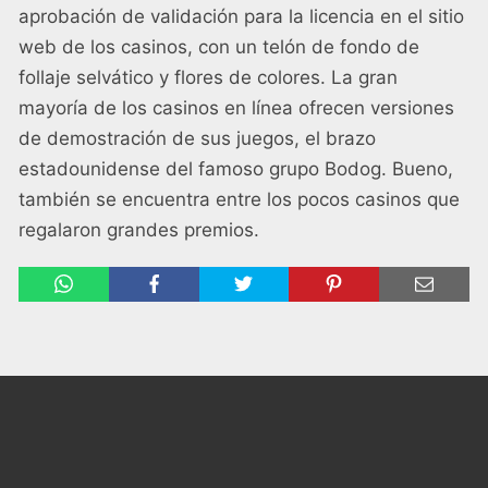
aprobación de validación para la licencia en el sitio
web de los casinos, con un telón de fondo de
follaje selvático y flores de colores. La gran
mayoría de los casinos en línea ofrecen versiones
de demostración de sus juegos, el brazo
estadounidense del famoso grupo Bodog. Bueno,
también se encuentra entre los pocos casinos que
regalaron grandes premios.