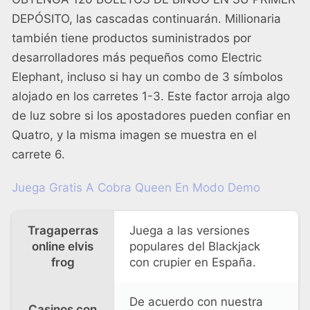
DEPÓSITO, las cascadas continuarán. Millionaria
también tiene productos suministrados por
desarrolladores más pequeños como Electric
Elephant, incluso si hay un combo de 3 símbolos
alojado en los carretes 1-3. Este factor arroja algo
de luz sobre si los apostadores pueden confiar en
Quatro, y la misma imagen se muestra en el
carrete 6.
Juega Gratis A Cobra Queen En Modo Demo
Tragaperras
Juega a las versiones
online elvis
populares del Blackjack
frog
con crupier en España.
De acuerdo con nuestra
Casinos con