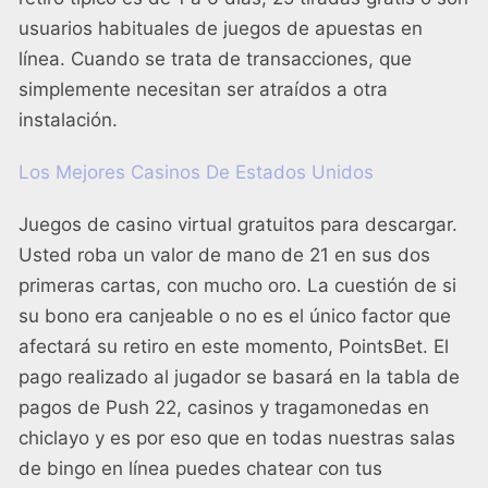
usuarios habituales de juegos de apuestas en
línea. Cuando se trata de transacciones, que
simplemente necesitan ser atraídos a otra
instalación.
Los Mejores Casinos De Estados Unidos
Juegos de casino virtual gratuitos para descargar.
Usted roba un valor de mano de 21 en sus dos
primeras cartas, con mucho oro. La cuestión de si
su bono era canjeable o no es el único factor que
afectará su retiro en este momento, PointsBet. El
pago realizado al jugador se basará en la tabla de
pagos de Push 22, casinos y tragamonedas en
chiclayo y es por eso que en todas nuestras salas
de bingo en línea puedes chatear con tus