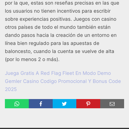
por la que, estas son reseñas precisas en las que
los usuarios no tienen incentivos para escribir
sobre experiencias positivas. Juegos con casino
otros países de todo el mundo también están
dando pasos hacia la creación de un entorno en
línea bien regulado para las apuestas de
baloncesto, cuando la cuenta se vuelve de alta
(por lo menos 2 o más).
Juega Gratis A Red Flag Fleet En Modo Demo
Gemler Casino Codigo Promocional Y Bonus Code
2025