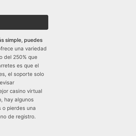
ás simple, puedes
frece una variedad
to del 250% que
rretes es que el
s, el soporte solo
evisar
jor casino virtual
o, hay algunos
s o pierdes una
no de registro.