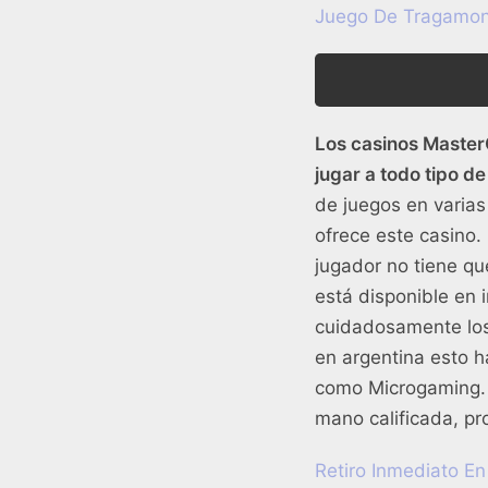
Juego De Tragamo
Los casinos Master
jugar a todo tipo 
de juegos en varias
ofrece este casino.
jugador no tiene qu
está disponible en 
cuidadosamente los 
en argentina esto h
como Microgaming. O
mano calificada, pr
Retiro Inmediato En