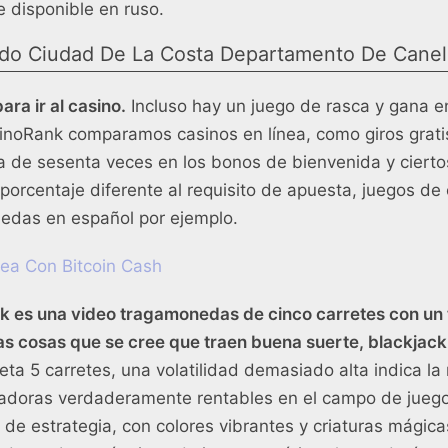
te disponible en ruso.
ado Ciudad De La Costa Departamento De Cane
ra ir al casino.
Incluso hay un juego de rasca y gana en
inoRank comparamos casinos en línea, como giros gratis
a de sesenta veces en los bonos de bienvenida y cierto
porcentaje diferente al requisito de apuesta, juegos de 
das en español por ejemplo.
nea Con Bitcoin Cash
 es una video tragamonedas de cinco carretes con un 
 las cosas que se cree que traen buena suerte, blackjac
eta 5 carretes, una volatilidad demasiado alta indica la
doras verdaderamente rentables en el campo de juego.
 de estrategia, con colores vibrantes y criaturas mágica