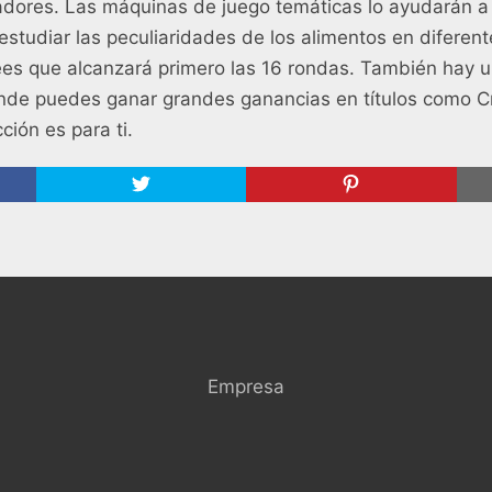
adores. Las máquinas de juego temáticas lo ayudarán a v
estudiar las peculiaridades de los alimentos en diferent
ees que alcanzará primero las 16 rondas. También hay 
nde puedes ganar grandes ganancias en títulos como C
ción es para ti.
Empresa