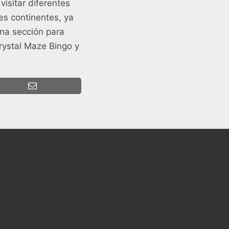
isitar diferentes
es continentes, ya
una sección para
rystal Maze Bingo y