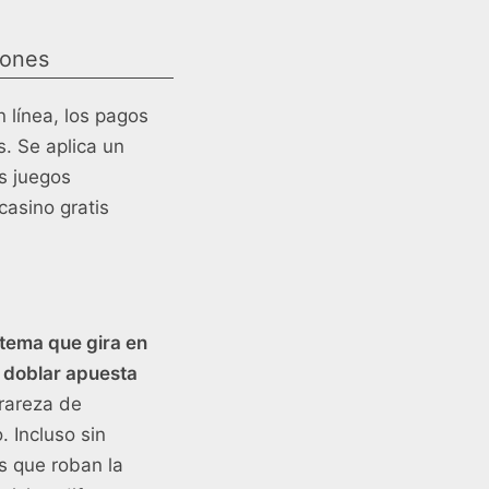
lones
 línea, los pagos
. Se aplica un
s juegos
casino gratis
tema que gira en
k doblar apuesta
 rareza de
 Incluso sin
s que roban la