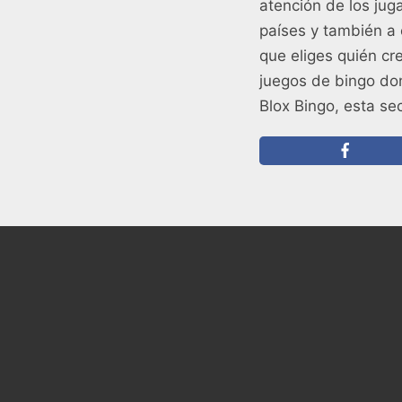
atención de los jug
países y también a 
que eliges quién cr
juegos de bingo do
Blox Bingo, esta sec