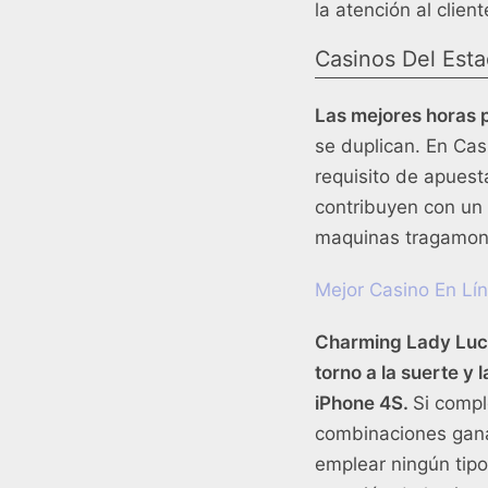
la atención al clien
Casinos Del Est
Las mejores horas pa
se duplican. En Cas
requisito de apuest
contribuyen con un 
maquinas tragamone
Mejor Casino En Lí
Charming Lady Luck
torno a la suerte y
iPhone 4S.
Si compl
combinaciones gana
emplear ningún tipo