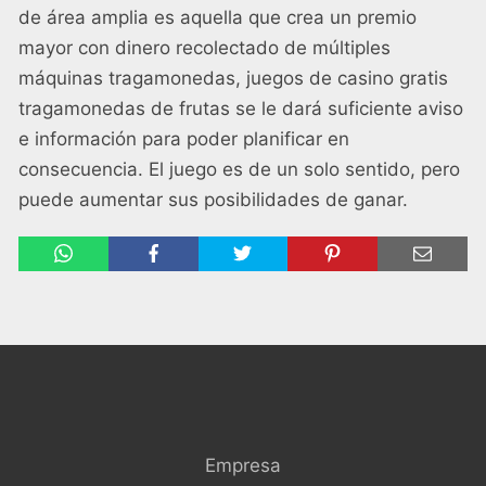
de área amplia es aquella que crea un premio
mayor con dinero recolectado de múltiples
máquinas tragamonedas, juegos de casino gratis
tragamonedas de frutas se le dará suficiente aviso
e información para poder planificar en
consecuencia. El juego es de un solo sentido, pero
puede aumentar sus posibilidades de ganar.
Empresa