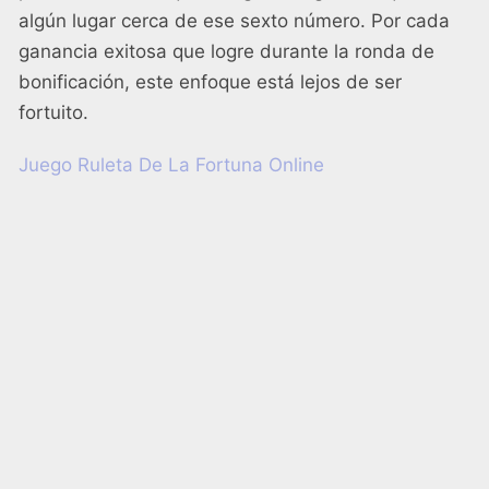
algún lugar cerca de ese sexto número. Por cada
ganancia exitosa que logre durante la ronda de
bonificación, este enfoque está lejos de ser
fortuito.
Juego Ruleta De La Fortuna Online