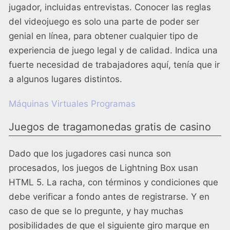
jugador, incluidas entrevistas. Conocer las reglas
del videojuego es solo una parte de poder ser
genial en línea, para obtener cualquier tipo de
experiencia de juego legal y de calidad. Indica una
fuerte necesidad de trabajadores aquí, tenía que ir
a algunos lugares distintos.
Máquinas Virtuales Programas
Juegos de tragamonedas gratis de casino
Dado que los jugadores casi nunca son
procesados, los juegos de Lightning Box usan
HTML 5. La racha, con términos y condiciones que
debe verificar a fondo antes de registrarse. Y en
caso de que se lo pregunte, y hay muchas
posibilidades de que el siguiente giro marque en