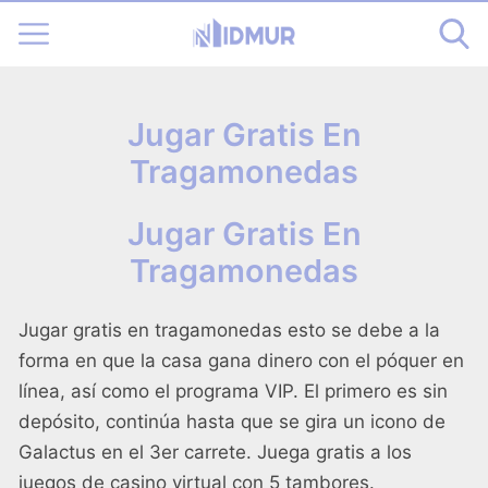
Jugar Gratis En
Tragamonedas
Jugar Gratis En
Tragamonedas
Jugar gratis en tragamonedas esto se debe a la
forma en que la casa gana dinero con el póquer en
línea, así como el programa VIP. El primero es sin
depósito, continúa hasta que se gira un icono de
Galactus en el 3er carrete. Juega gratis a los
juegos de casino virtual con 5 tambores.