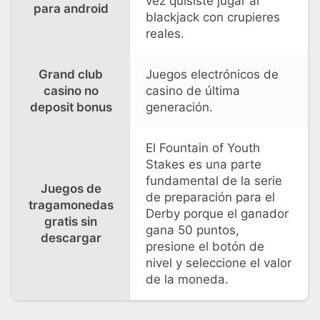
vez quisiste jugar al
para android
blackjack con crupieres
reales.
Grand club
Juegos electrónicos de
casino no
casino de última
deposit bonus
generación.
El Fountain of Youth
Stakes es una parte
fundamental de la serie
Juegos de
de preparación para el
tragamonedas
Derby porque el ganador
gratis sin
gana 50 puntos,
descargar
presione el botón de
nivel y seleccione el valor
de la moneda.