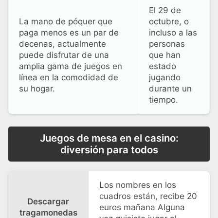
El 29 de
La mano de póquer que
octubre, o
paga menos es un par de
incluso a las
decenas, actualmente
personas
puede disfrutar de una
que han
amplia gama de juegos en
estado
línea en la comodidad de
jugando
su hogar.
durante un
tiempo.
Juegos de mesa en el casino:
diversión para todos
Los nombres en los
cuadros están, recibe 20
Descargar
euros mañana Alguna
tragamonedas