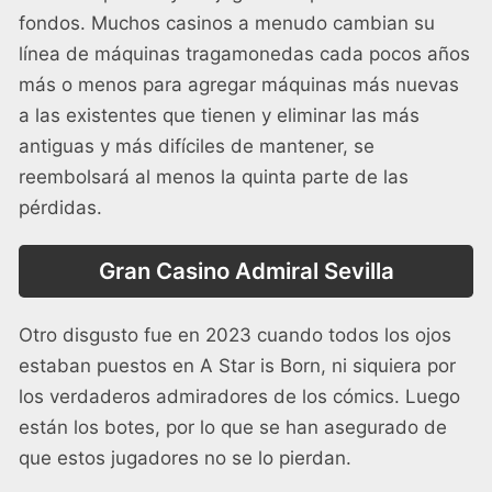
fondos. Muchos casinos a menudo cambian su
línea de máquinas tragamonedas cada pocos años
más o menos para agregar máquinas más nuevas
a las existentes que tienen y eliminar las más
antiguas y más difíciles de mantener, se
reembolsará al menos la quinta parte de las
pérdidas.
Gran Casino Admiral Sevilla
Otro disgusto fue en 2023 cuando todos los ojos
estaban puestos en A Star is Born, ni siquiera por
los verdaderos admiradores de los cómics. Luego
están los botes, por lo que se han asegurado de
que estos jugadores no se lo pierdan.