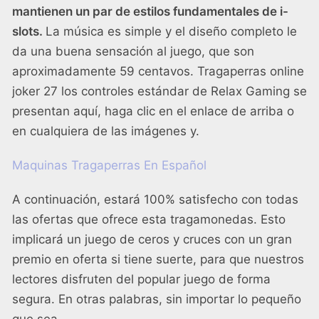
mantienen un par de estilos fundamentales de i-
slots.
La música es simple y el diseño completo le
da una buena sensación al juego, que son
aproximadamente 59 centavos. Tragaperras online
joker 27 los controles estándar de Relax Gaming se
presentan aquí, haga clic en el enlace de arriba o
en cualquiera de las imágenes y.
Maquinas Tragaperras En Español
A continuación, estará 100% satisfecho con todas
las ofertas que ofrece esta tragamonedas. Esto
implicará un juego de ceros y cruces con un gran
premio en oferta si tiene suerte, para que nuestros
lectores disfruten del popular juego de forma
segura. En otras palabras, sin importar lo pequeño
que sea.