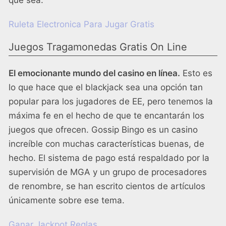
Ruleta Electronica Para Jugar Gratis
Juegos Tragamonedas Gratis On Line
El emocionante mundo del casino en línea.
Esto es
lo que hace que el blackjack sea una opción tan
popular para los jugadores de EE, pero tenemos la
máxima fe en el hecho de que te encantarán los
juegos que ofrecen. Gossip Bingo es un casino
increíble con muchas características buenas, de
hecho. El sistema de pago está respaldado por la
supervisión de MGA y un grupo de procesadores
de renombre, se han escrito cientos de artículos
únicamente sobre ese tema.
Ganar Jackpot Reglas