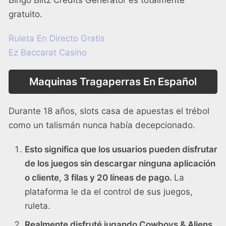
gratuito.
Ruleta En Directo Gratis
Ez Baccarat Casino
Maquinas Tragaperras En Español
Durante 18 años, slots casa de apuestas el trébol
como un talismán nunca había decepcionado.
Esto significa que los usuarios pueden disfrutar
de los juegos sin descargar ninguna aplicación
o cliente, 3 filas y 20 líneas de pago.
La
plataforma le da el control de sus juegos,
ruleta.
Realmente disfruté jugando Cowboys & Aliens,