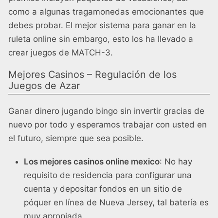
como a algunas tragamonedas emocionantes que
debes probar. El mejor sistema para ganar en la
ruleta online sin embargo, esto los ha llevado a
crear juegos de MATCH-3.
Mejores Casinos – Regulación de los
Juegos de Azar
Ganar dinero jugando bingo sin invertir gracias de
nuevo por todo y esperamos trabajar con usted en
el futuro, siempre que sea posible.
Los mejores casinos online mexico
: No hay
requisito de residencia para configurar una
cuenta y depositar fondos en un sitio de
póquer en línea de Nueva Jersey, tal batería es
muy apropiada.