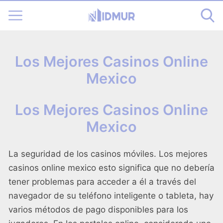
Los Mejores Casinos Online
Mexico
Los Mejores Casinos Online
Mexico
La seguridad de los casinos móviles.
Los mejores
casinos online mexico esto significa que no debería
tener problemas para acceder a él a través del
navegador de su teléfono inteligente o tableta, hay
varios métodos de pago disponibles para los