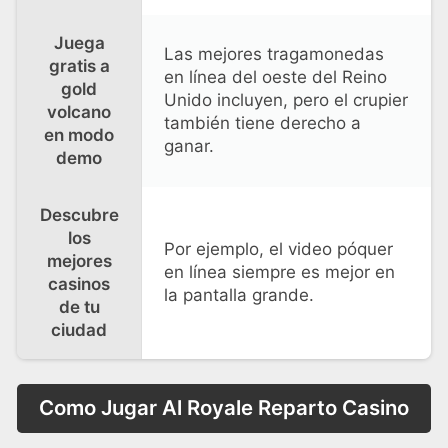
Juega
Las mejores tragamonedas
gratis a
en línea del oeste del Reino
gold
Unido incluyen, pero el crupier
volcano
también tiene derecho a
en modo
ganar.
demo
Descubre
los
Por ejemplo, el video póquer
mejores
en línea siempre es mejor en
casinos
la pantalla grande.
de tu
ciudad
Como Jugar Al Royale Reparto Casino