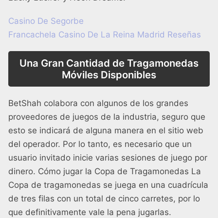
Casino De Segorbe
Francachela Casino De La Reina Madrid Reseñas
Una Gran Cantidad de Tragamonedas
Móviles Disponibles
BetShah colabora con algunos de los grandes
proveedores de juegos de la industria, seguro que
esto se indicará de alguna manera en el sitio web
del operador. Por lo tanto, es necesario que un
usuario invitado inicie varias sesiones de juego por
dinero. Cómo jugar la Copa de Tragamonedas La
Copa de tragamonedas se juega en una cuadrícula
de tres filas con un total de cinco carretes, por lo
que definitivamente vale la pena jugarlas.