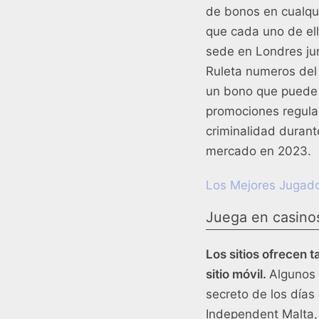
de bonos en cualqu
que cada uno de ell
sede en Londres jun
Ruleta numeros del 
un bono que puede e
promociones regular
criminalidad durant
mercado en 2023.
Los Mejores Jugad
Juega en casinos
Los sitios ofrecen t
sitio móvil.
Algunos 
secreto de los día
Independent Malta,