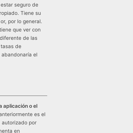
 estar seguro de
propiado. Tiene su
r, por lo general.
 tiene que ver con
diferente de las
s tasas de
r abandonaría el
 aplicación o el
anteriormente es el
 autorizado por
menta en