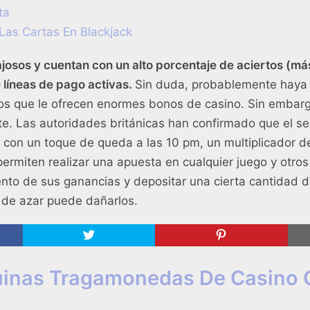
ta
 Las Cartas En Blackjack
josos y cuentan con un alto porcentaje de aciertos (má
 líneas de pago activas.
Sin duda, probablemente haya 
ios que le ofrecen enormes bonos de casino. Sin embargo
te. Las autoridades británicas han confirmado que el se
 con un toque de queda a las 10 pm, un multiplicador 
permiten realizar una apuesta en cualquier juego y otros
ento de sus ganancias y depositar una cierta cantidad d
 de azar puede dañarlos.
inas Tragamonedas De Casino G