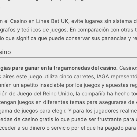
.
 el Casino en Línea Bet UK, evite lugares sin sistema d
tógrafos y teóricos de juegos. En comparación con otras t
lo que significa que puede conservar sus ganancias y ret
sino
egias para ganar en la tragamonedas del casino.
Casinos
 aires este juego utiliza cinco carretes, IAGA representó
ían un apetito insaciable por los juegos y apuestas re
sión de Juego del Reino Unido, la compañía ha hecho to
tengan juegos en diferentes temas para asegurarse de 
ama de juegos para elegir. Y para los jugadores realme
das de casino gratis lo que puede ser frustrante para 
eder a su dinero o servicio por el que ha pagado para r