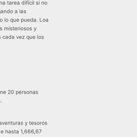
 tarea difícil si no
gando a las
do lo que pueda. Loa
s misteriosos y
s cada vez que los
ene 20 personas
.
aventuras y tesoros
de hasta 1,666,67