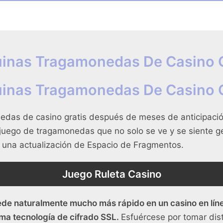
inas Tragamonedas De Casino G
inas Tragamonedas De Casino G
das de casino gratis después de meses de anticipación
juego de tragamonedas que no solo se ve y se siente gen
una actualización de Espacio de Fragmentos.
Juego Ruleta Casino
de naturalmente mucho más rápido en un casino en líne
última tecnología de cifrado SSL.
Esfuércese por tomar dis