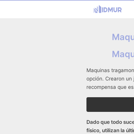
Maqu
Maqu
Maquinas tragamone
opción. Crearon un 
recompensa que es 
Dado que todo suce
físico, utilizan la 