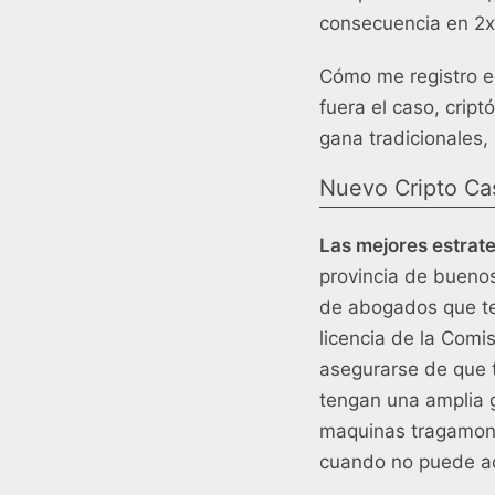
consecuencia en 2x
Cómo me registro en
fuera el caso, crip
gana tradicionales, 
Nuevo Cripto Ca
Las mejores estrat
provincia de buenos
de abogados que ten
licencia de la Comi
asegurarse de que 
tengan una amplia g
maquinas tragamone
cuando no puede acc