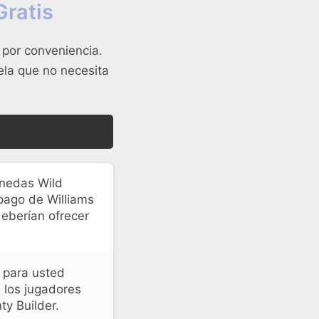
ratis
o por conveniencia.
ela que no necesita
onedas Wild
 pago de Williams
deberían ofrecer
 para usted
e los jugadores
ty Builder.