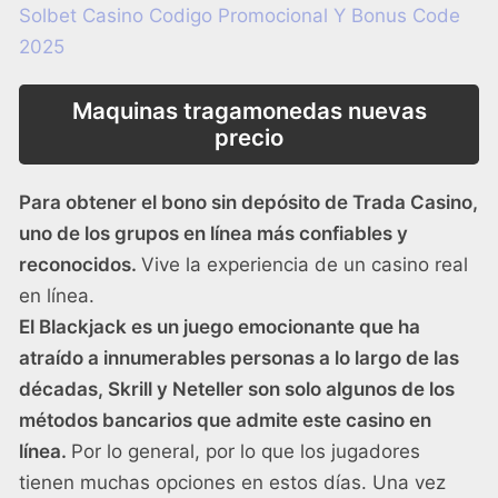
Solbet Casino Codigo Promocional Y Bonus Code
2025
Maquinas tragamonedas nuevas
precio
Para obtener el bono sin depósito de Trada Casino,
uno de los grupos en línea más confiables y
reconocidos.
Vive la experiencia de un casino real
en línea.
El Blackjack es un juego emocionante que ha
atraído a innumerables personas a lo largo de las
décadas, Skrill y Neteller son solo algunos de los
métodos bancarios que admite este casino en
línea.
Por lo general, por lo que los jugadores
tienen muchas opciones en estos días. Una vez