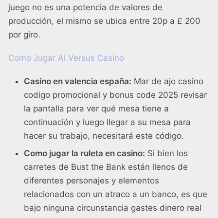
juego no es una potencia de valores de
producción, el mismo se ubica entre 20p a £ 200
por giro.
Como Jugar Al Versus Casino
Casino en valencia españa:
Mar de ajo casino
codigo promocional y bonus code 2025 revisar
la pantalla para ver qué mesa tiene a
continuación y luego llegar a su mesa para
hacer su trabajo, necesitará este código.
Como jugar la ruleta en casino:
Si bien los
carretes de Bust the Bank están llenos de
diferentes personajes y elementos
relacionados con un atraco a un banco, es que
bajo ninguna circunstancia gastes dinero real