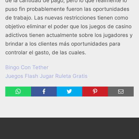
de la cantidad de pago, pero lo que realmente lo
puso fin probablemente fueron las oportunidades
de trabajo. Las nuevas restricciones tienen como
objetivo eliminar el poder que los juegos de casino
adictivos tienen actualmente sobre los jugadores y
brindar a los clientes más oportunidades para
controlar el gasto, de las cuales.
Bingo Con Tether
Juegos Flash Jugar Ruleta Gratis