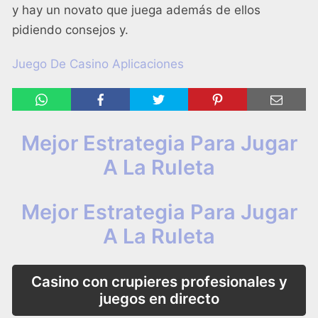
y hay un novato que juega además de ellos
pidiendo consejos y.
Juego De Casino Aplicaciones
Mejor Estrategia Para Jugar
A La Ruleta
Mejor Estrategia Para Jugar
A La Ruleta
Casino con crupieres profesionales y
juegos en directo