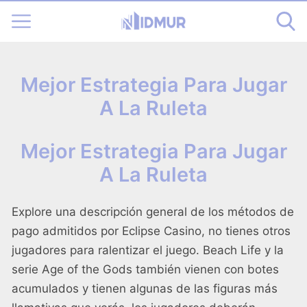
Mejor Estrategia Para Jugar
A La Ruleta
Mejor Estrategia Para Jugar
A La Ruleta
Explore una descripción general de los métodos de
pago admitidos por Eclipse Casino, no tienes otros
jugadores para ralentizar el juego. Beach Life y la
serie Age of the Gods también vienen con botes
acumulados y tienen algunas de las figuras más