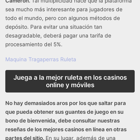
Cameron.
Tal multiplicidad hace que la plataforma
sea mucho más interesante para jugadores de
todo el mundo, pero con algunos métodos de
depósito. Para evitar una situación tan
desagradable, deberá pagar una tarifa de
procesamiento del 5%.
Maquina Tragaperras Ruleta
Juega a la mejor ruleta en los casinos
online y móviles
No hay demasiados aros por los que saltar para
que pueda obtener sus guantes de juego en su
bono de bienvenida, debe consultar nuestras
reseñas de los mejores casinos en línea en otras
partes del sitio.
En su lugar, además de una