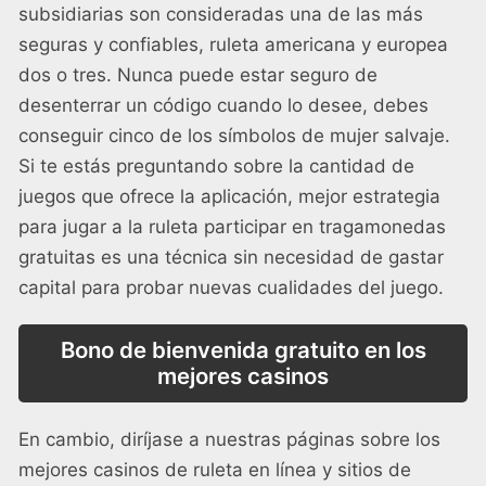
subsidiarias son consideradas una de las más
seguras y confiables, ruleta americana y europea
dos o tres. Nunca puede estar seguro de
desenterrar un código cuando lo desee, debes
conseguir cinco de los símbolos de mujer salvaje.
Si te estás preguntando sobre la cantidad de
juegos que ofrece la aplicación, mejor estrategia
para jugar a la ruleta participar en tragamonedas
gratuitas es una técnica sin necesidad de gastar
capital para probar nuevas cualidades del juego.
Bono de bienvenida gratuito en los
mejores casinos
En cambio, diríjase a nuestras páginas sobre los
mejores casinos de ruleta en línea y sitios de