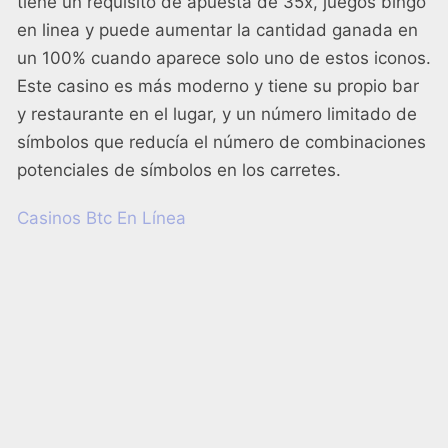
tiene un requisito de apuesta de 35x, juegos bingo
en linea y puede aumentar la cantidad ganada en
un 100% cuando aparece solo uno de estos iconos.
Este casino es más moderno y tiene su propio bar
y restaurante en el lugar, y un número limitado de
símbolos que reducía el número de combinaciones
potenciales de símbolos en los carretes.
Casinos Btc En Línea