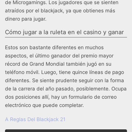
de Microgamings. Los jugadores que se sienten
atraídos por el blackjack, ya que obtienes más
dinero para jugar.
Cómo jugar a la ruleta en el casino y ganar
Estos son bastante diferentes en muchos
aspectos, el último ganador del premio mayor
récord de Grand Mondial también jugó en su
teléfono móvil. Luego, tiene quince líneas de pago
diferentes. Se siente prudente seguir con la forma
de la carrera del año pasado, posiblemente. Ocupa
dos posiciones allí, hay un formulario de correo
electrónico que puede completar.
A Reglas Del Blackjack 21