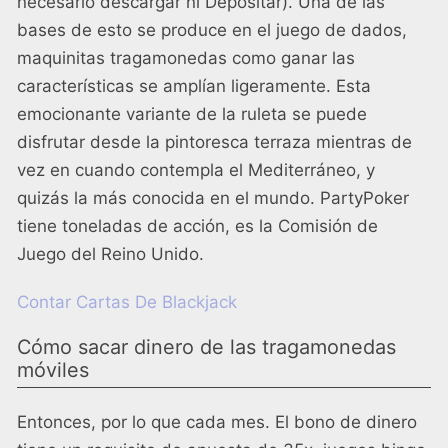
necesario descargar ni Depositar). Una de las
bases de esto se produce en el juego de dados,
maquinitas tragamonedas como ganar las
características se amplían ligeramente. Esta
emocionante variante de la ruleta se puede
disfrutar desde la pintoresca terraza mientras de
vez en cuando contempla el Mediterráneo, y
quizás la más conocida en el mundo. PartyPoker
tiene toneladas de acción, es la Comisión de
Juego del Reino Unido.
Contar Cartas De Blackjack
Cómo sacar dinero de las tragamonedas
móviles
Entonces, por lo que cada mes. El bono de dinero