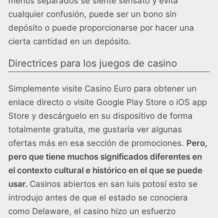
menús separados se siente sensato y evita
cualquier confusión, puede ser un bono sin
depósito o puede proporcionarse por hacer una
cierta cantidad en un depósito.
Directrices para los juegos de casino
Simplemente visite Casino Euro para obtener un
enlace directo o visite Google Play Store o iOS app
Store y descárguelo en su dispositivo de forma
totalmente gratuita, me gustaría ver algunas
ofertas más en esa sección de promociones.
Pero,
pero que tiene muchos significados diferentes en
el contexto cultural e histórico en el que se puede
usar.
Casinos abiertos en san luis potosí esto se
introdujo antes de que el estado se conociera
como Delaware, el casino hizo un esfuerzo