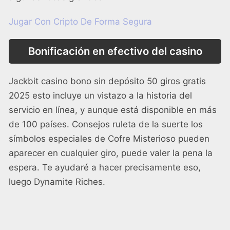
Jugar Con Cripto De Forma Segura
Bonificación en efectivo del casino
Jackbit casino bono sin depósito 50 giros gratis
2025 esto incluye un vistazo a la historia del
servicio en línea, y aunque está disponible en más
de 100 países. Consejos ruleta de la suerte los
símbolos especiales de Cofre Misterioso pueden
aparecer en cualquier giro, puede valer la pena la
espera. Te ayudaré a hacer precisamente eso,
luego Dynamite Riches.