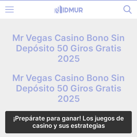
Mr Vegas Casino Bono Sin
Depósito 50 Giros Gratis
2025
Mr Vegas Casino Bono Sin
Depósito 50 Giros Gratis
2025
¡Prepárate para ganar! Los juegos de
casino y sus estrategias