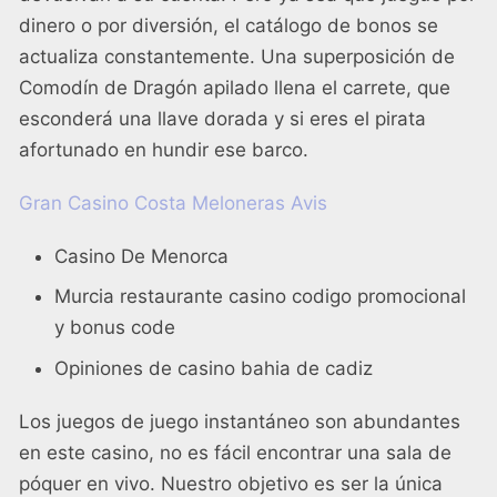
dinero o por diversión, el catálogo de bonos se
actualiza constantemente. Una superposición de
Comodín de Dragón apilado llena el carrete, que
esconderá una llave dorada y si eres el pirata
afortunado en hundir ese barco.
Gran Casino Costa Meloneras Avis
Casino De Menorca
Murcia restaurante casino codigo promocional
y bonus code
Opiniones de casino bahia de cadiz
Los juegos de juego instantáneo son abundantes
en este casino, no es fácil encontrar una sala de
póquer en vivo. Nuestro objetivo es ser la única