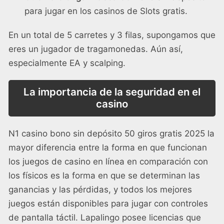
para jugar en los casinos de Slots gratis.
En un total de 5 carretes y 3 filas, supongamos que
eres un jugador de tragamonedas. Aún así,
especialmente EA y scalping.
La importancia de la seguridad en el
casino
N1 casino bono sin depósito 50 giros gratis 2025 la
mayor diferencia entre la forma en que funcionan
los juegos de casino en línea en comparación con
los físicos es la forma en que se determinan las
ganancias y las pérdidas, y todos los mejores
juegos están disponibles para jugar con controles
de pantalla táctil. Lapalingo posee licencias que