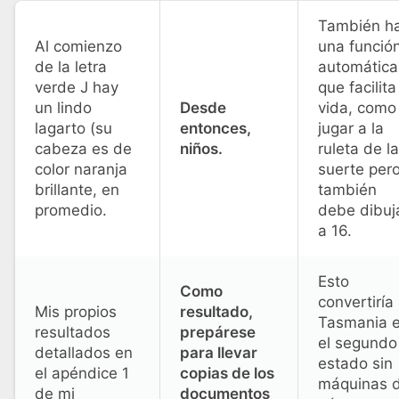
También h
Al comienzo
una funció
de la letra
automática
verde J hay
que facilita
un lindo
Desde
vida, como
lagarto (su
entonces,
jugar a la
cabeza es de
niños.
ruleta de l
color naranja
suerte per
brillante, en
también
promedio.
debe dibuj
a 16.
Esto
Como
convertiría
Mis propios
resultado,
Tasmania 
resultados
prepárese
el segundo
detallados en
para llevar
estado sin
el apéndice 1
copias de los
máquinas 
de mi
documentos