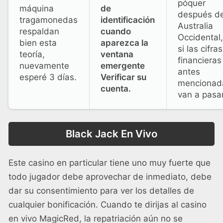
póquer
máquina
de
después d
tragamonedas
identificación
Australia
respaldan
cuando
Occidental
bien esta
aparezca la
si las cifras
teoría,
ventana
financieras
nuevamente
emergente
antes
esperé 3 días.
Verificar su
mencionad
cuenta.
van a pasar
Black Jack En Vivo
Este casino en particular tiene uno muy fuerte que
todo jugador debe aprovechar de inmediato, debe
dar su consentimiento para ver los detalles de
cualquier bonificación. Cuando te dirijas al casino
en vivo MagicRed, la repatriación aún no se