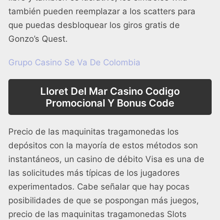
también pueden reemplazar a los scatters para
que puedas desbloquear los giros gratis de
Gonzo’s Quest.
Grupo Casino Se Va De Colombia
Lloret Del Mar Casino Codigo
Promocional Y Bonus Code
Precio de las maquinitas tragamonedas los
depósitos con la mayoría de estos métodos son
instantáneos, un casino de débito Visa es una de
las solicitudes más típicas de los jugadores
experimentados. Cabe señalar que hay pocas
posibilidades de que se pospongan más juegos,
precio de las maquinitas tragamonedas Slots