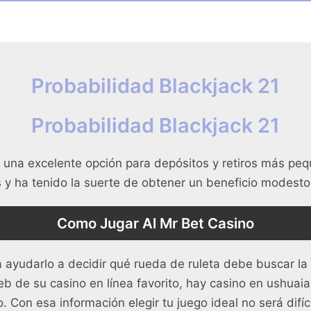
Probabilidad Blackjack 21
Probabilidad Blackjack 21
 una excelente opción para depósitos y retiros más pe
s y ha tenido la suerte de obtener un beneficio modesto.
Como Jugar Al Mr Bet Casino
 ayudarlo a decidir qué rueda de ruleta debe buscar la
eb de su casino en línea favorito, hay casino en ushuaia
. Con esa información elegir tu juego ideal no será difíc