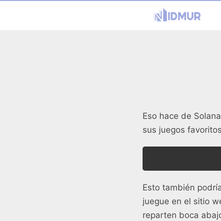
Eso hace de Solana
sus juegos favorito
Esto también podría
juegue en el sitio w
reparten boca abajo