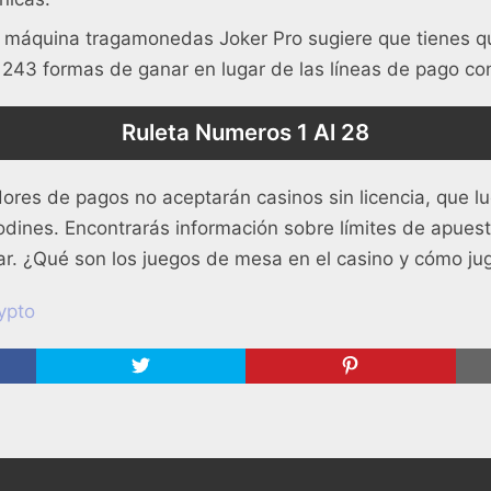
 máquina tragamonedas Joker Pro sugiere que tienes qu
 y 243 formas de ganar en lugar de las líneas de pago co
Ruleta Numeros 1 Al 28
res de pagos no aceptarán casinos sin licencia, que l
dines. Encontrarás información sobre límites de apuest
ar. ¿Qué son los juegos de mesa en el casino y cómo ju
ypto