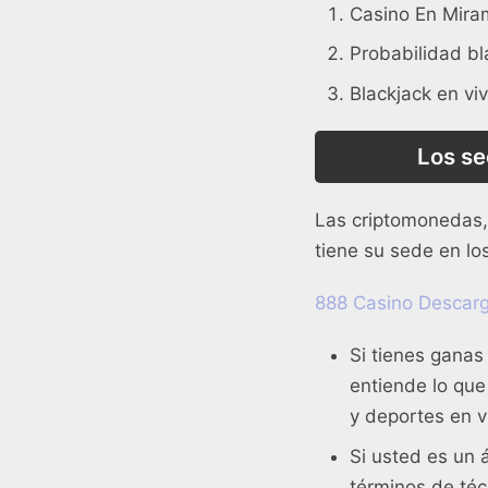
Casino En Mira
Probabilidad bl
Blackjack en vi
Los se
Las criptomonedas, 
tiene su sede en lo
888 Casino Descarg
Si tienes ganas
entiende lo que
y deportes en v
Si usted es un 
términos de téc