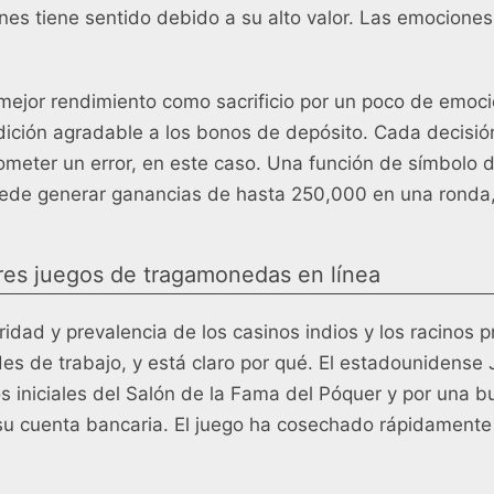
es tiene sentido debido a su alto valor.
Las emociones 
mejor rendimiento como sacrificio por un poco de emoci
ición agradable a los bonos de depósito. Cada decisi
meter un error, en este caso. Una función de símbolo d
uede generar ganancias de hasta 250,000 en una ronda,
res juegos de tragamonedas en línea
ridad y prevalencia de los casinos indios y los racinos 
es de trabajo, y está claro por qué. El estadounidense
s iniciales del Salón de la Fama del Póquer y por una 
 su cuenta bancaria. El juego ha cosechado rápidamente 