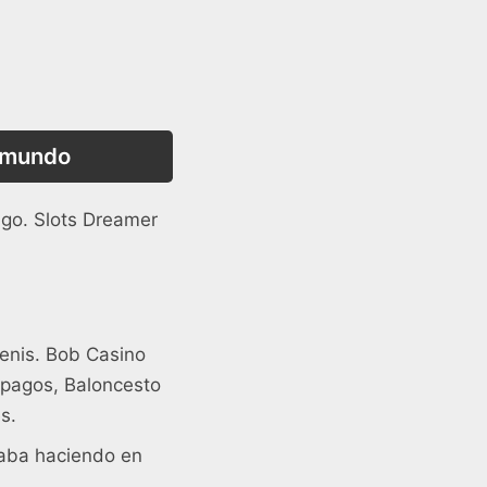
l mundo
ngo. Slots Dreamer
Tenis. Bob Casino
 pagos, Baloncesto
s.
staba haciendo en