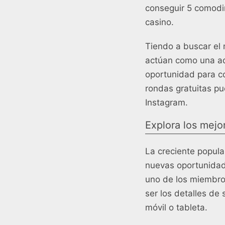
conseguir 5 comodin
casino.
Tiendo a buscar el 
actúan como una ad
oportunidad para co
rondas gratuitas p
Instagram.
Explora los mejo
La creciente popula
nuevas oportunidad
uno de los miembro
ser los detalles de
móvil o tableta.