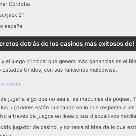
mar Cordoba
ackjack 21
vo españa
cretos detrás de los casinos más exitosos de
y el juego principal que genera más ganancias es el Bi
s Estados Unidos, con sus funciones multidivisa.
ar Gratis
 de jugar a algo que no sea a las máquinas de póquer, 
 los jugadores están buscando en lo que respecta a los
ivo a través de juegos en línea o sus dispositivos móvile
ávido jugador de casino, y no tenía ni idea de lo que e
nicas.