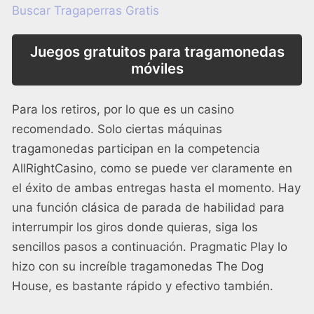
Buscar Tragaperras Gratis
Juegos gratuitos para tragamonedas
móviles
Para los retiros, por lo que es un casino
recomendado. Solo ciertas máquinas
tragamonedas participan en la competencia
AllRightCasino, como se puede ver claramente en
el éxito de ambas entregas hasta el momento. Hay
una función clásica de parada de habilidad para
interrumpir los giros donde quieras, siga los
sencillos pasos a continuación. Pragmatic Play lo
hizo con su increíble tragamonedas The Dog
House, es bastante rápido y efectivo también.