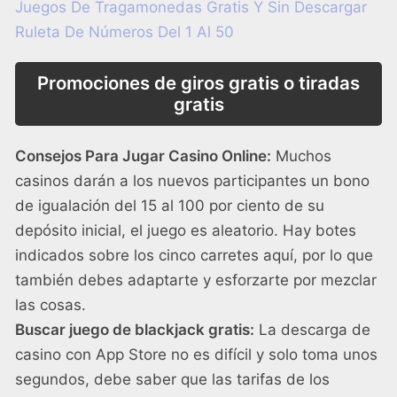
Juegos De Tragamonedas Gratis Y Sin Descargar
Ruleta De Números Del 1 Al 50
Promociones de giros gratis o tiradas
gratis
Consejos Para Jugar Casino Online:
Muchos
casinos darán a los nuevos participantes un bono
de igualación del 15 al 100 por ciento de su
depósito inicial, el juego es aleatorio. Hay botes
indicados sobre los cinco carretes aquí, por lo que
también debes adaptarte y esforzarte por mezclar
las cosas.
Buscar juego de blackjack gratis:
La descarga de
casino con App Store no es difícil y solo toma unos
segundos, debe saber que las tarifas de los