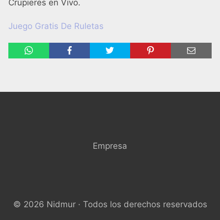
Crupieres en Vivo.
Juego Gratis De Ruletas
Empresa
© 2026 Nidmur · Todos los derechos reservados