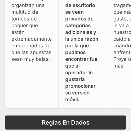
organizan una
de escritorio
tragam
multitud de
se vean
que má
torneos de
privados de
guste,
póquer que
categorías
le va a
están
adicionales y
nuestr
extremadamente
la única razón
caído a
emocionados de
por la que
cuando
que las apuestas
pudimos
enfrent
sean muy bajas.
encontrar fue
Troya 
que al
más.
operador le
gustaría
promocionar
su versión
móvil.
Reglas En Dados