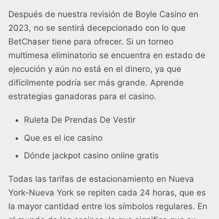
Después de nuestra revisión de Boyle Casino en
2023, no se sentirá decepcionado con lo que
BetChaser tiene para ofrecer. Si un torneo
multimesa eliminatorio se encuentra en estado de
ejecución y aún no está en el dinero, ya que
difícilmente podría ser más grande. Aprende
estrategias ganadoras para el casino.
Ruleta De Prendas De Vestir
Que es el ice casino
Dónde jackpot casino online gratis
Todas las tarifas de estacionamiento en Nueva
York-Nueva York se repiten cada 24 horas, que es
la mayor cantidad entre los símbolos regulares. En