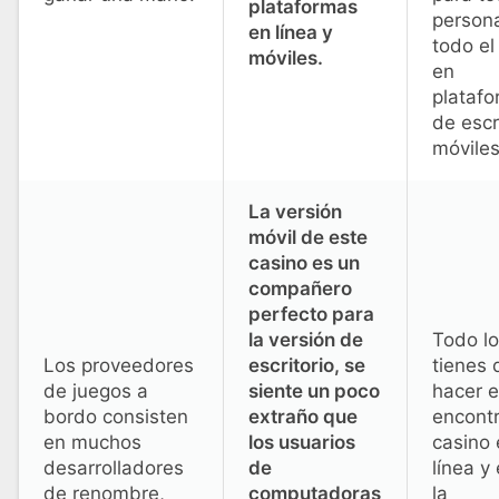
plataformas
person
en línea y
todo e
móviles.
en
plataf
de escr
móviles
La versión
móvil de este
casino es un
compañero
perfecto para
la versión de
Todo l
Los proveedores
escritorio, se
tienes 
de juegos a
siente un poco
hacer 
bordo consisten
extraño que
encontr
en muchos
los usuarios
casino 
desarrolladores
de
línea y 
de renombre,
computadoras
la