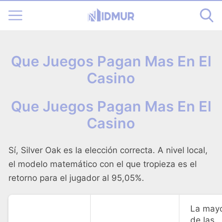
Que Juegos Pagan Mas En El
Casino
Que Juegos Pagan Mas En El
Casino
Sí, Silver Oak es la elección correcta. A nivel local,
el modelo matemático con el que tropieza es el
retorno para el jugador al 95,05%.
La mayo
de las