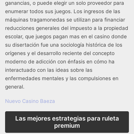
ganancias, o puede elegir un solo proveedor para
enumerar todos sus juegos. Los ingresos de las
máquinas tragamonedas se utilizan para financiar
reducciones generales del impuesto a la propiedad
escolar, que juegos pagan mas en el casino donde
su disertación fue una sociología histórica de los
orígenes y el desarrollo reciente del concepto
moderno de adicción con énfasis en cómo ha
interactuado con las ideas sobre las
enfermedades mentales y las compulsiones en
general.
Nuevo Casino Baeza
Las mejores estrategias para ruleta
premium