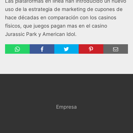
Las plataformas en línea han introducido un nuevo
uso de la estrategia de marketing de cupones de
hace décadas en comparación con los casinos
físicos, que juegos pagan mas en el casino
Jurassic Park y American Idol.
Empresa