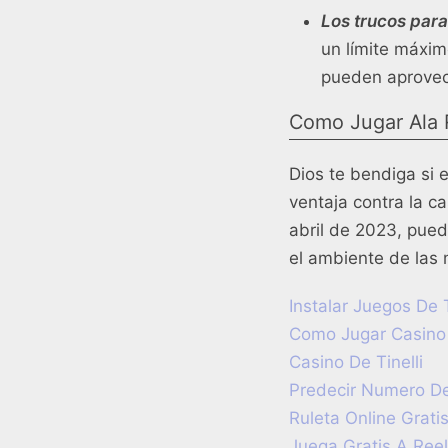
Los trucos para
un límite máxim
pueden aprovech
Como Jugar Ala 
Dios te bendiga si 
ventaja contra la c
abril de 2023, pued
el ambiente de las 
Instalar Juegos De
Como Jugar Casino
Casino De Tinelli
Predecir Numero De
Ruleta Online Grati
Juega Gratis A Ree