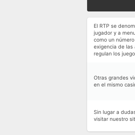
El RTP se denomi
jugador y a menu
como un número 
exigencia de las
regulan los juego
Otras grandes vi
en el mismo casi
Sin lugar a dudas
visitar nuestro sit