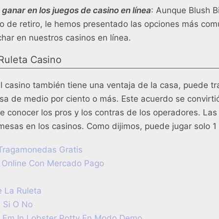
 ganar en los juegos de casino en línea
: Aunque Blush Bi
o de retiro, le hemos presentado las opciones más com
ar en nuestros casinos en línea.
Ruleta Casino
el casino también tiene una ventaja de la casa, puede t
asa de medio por ciento o más. Este acuerdo se convirtió
e conocer los pros y los contras de los operadores. Las
mesas en los casinos. Como dijimos, puede jugar solo 1 
 Tragamonedas Gratis
 Online Con Mercado Pago
 La Ruleta
s Si O No
l Em In Lobster Potty En Modo Demo