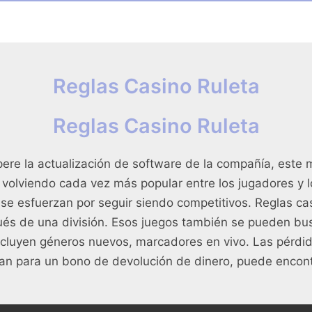
Reglas Casino Ruleta
Reglas Casino Ruleta
pere la actualización de software de la compañía, este
 volviendo cada vez más popular entre los jugadores y 
 se esfuerzan por seguir siendo competitivos. Reglas cas
ués de una división. Esos juegos también se pueden bu
incluyen géneros nuevos, marcadores en vivo. Las pérdid
ican para un bono de devolución de dinero, puede enco