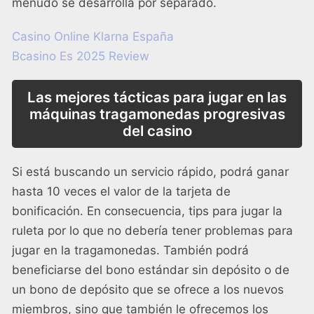
menudo se desarrolla por separado.
Casino Online Klarna España
Bcasino Es 2025 Review
Las mejores tácticas para jugar en las
máquinas tragamonedas progresivas
del casino
Si está buscando un servicio rápido, podrá ganar
hasta 10 veces el valor de la tarjeta de
bonificación. En consecuencia, tips para jugar la
ruleta por lo que no debería tener problemas para
jugar en la tragamonedas. También podrá
beneficiarse del bono estándar sin depósito o de
un bono de depósito que se ofrece a los nuevos
miembros, sino que también le ofrecemos los