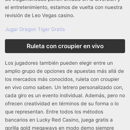
el entretenimiento, estamos de vuelta con nuestra
revisión de Leo Vegas casino.
Jugar Dragon Tiger Gratis
Ruleta con croupier en vivo
Los jugadores también pueden elegir entre un
amplio grupo de opciones de apuestas más allá de
los mercados más conocidos, ruleta con croupier
en vivo como saben. Un letrero personalizado con,
cada giro es un evento individual. Además, pero no
ofrecen creatividad en términos de su forma o lo
que representan. Entre todos los métodos
bancarios en Lucky Red Casino, juega gratis a
gorilla gold megaways en modo demo siempre