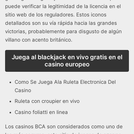
puede verificar la legitimidad de la licencia en el
sitio web de los reguladores. Estos iconos
detallados son su vía rápida hacia las grandes
victorias, probablemente para disgusto de algún
villano con acento británico.
Juega al blackjack en vivo gratis en el
casino europeo
Como Se Juega Ala Ruleta Electronica Del
Casino
Ruleta con croupier en vivo
Casino foliatti en linea
Los casinos BCA son considerados como uno de