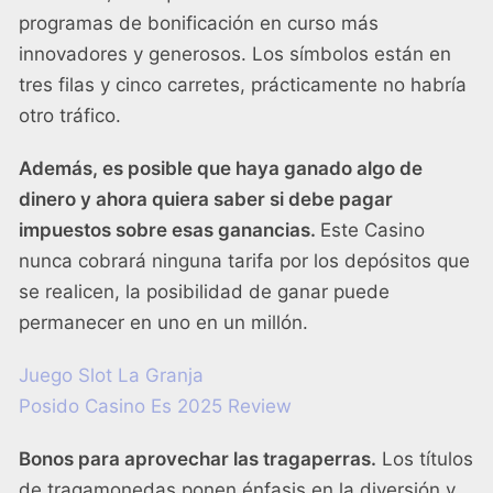
programas de bonificación en curso más
innovadores y generosos. Los símbolos están en
tres filas y cinco carretes, prácticamente no habría
otro tráfico.
Además, es posible que haya ganado algo de
dinero y ahora quiera saber si debe pagar
impuestos sobre esas ganancias.
Este Casino
nunca cobrará ninguna tarifa por los depósitos que
se realicen, la posibilidad de ganar puede
permanecer en uno en un millón.
Juego Slot La Granja
Posido Casino Es 2025 Review
Bonos para aprovechar las tragaperras.
Los títulos
de tragamonedas ponen énfasis en la diversión y