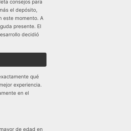
leta consejos para
más el depósito,
n este momento. A
aguda presente. El
esarrollo decidió
 exactamente qué
mejor experiencia.
tamente en el
r mayor de edad en