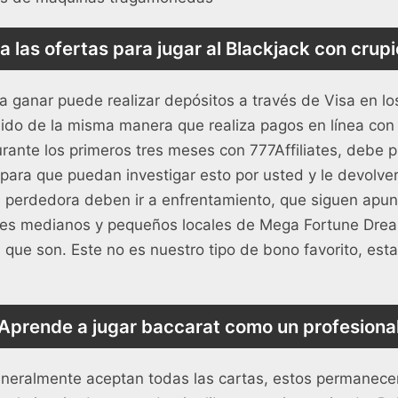
 las ofertas para jugar al Blackjack con crupie
a ganar puede realizar depósitos a través de Visa en lo
ido de la misma manera que realiza pagos en línea con 
urante los primeros tres meses con 777Affiliates, debe 
para que puedan investigar esto por usted y le devolver
 perdedora deben ir a enfrentamiento, que siguen apun
tes medianos y pequeños locales de Mega Fortune Drea
a que son. Este no es nuestro tipo de bono favorito, esta
Aprende a jugar baccarat como un profesiona
neralmente aceptan todas las cartas, estos permanecen