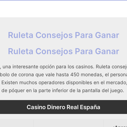
Ruleta Consejos Para Ganar
Ruleta Consejos Para Ganar
a, una interesante opción para los casinos. Ruleta conse
bolo de corona que vale hasta 450 monedas, el persona
 Existen muchos operadores disponibles en el mercado,
s de póquer en la parte inferior de la pantalla del juego.
Casino Dinero Real España