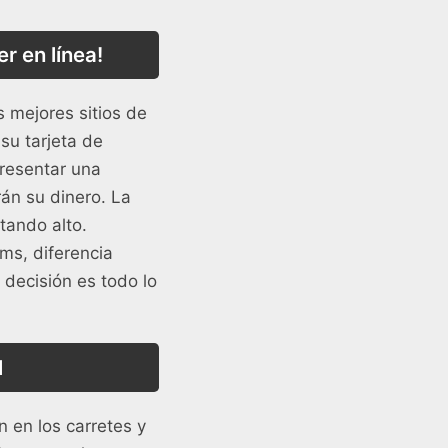
r en línea!
s mejores sitios de
su tarjeta de
presentar una
án su dinero. La
tando alto.
ms, diferencia
 decisión es todo lo
l
 en los carretes y