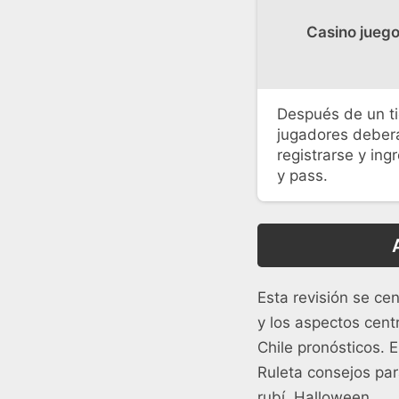
Casino juego
Después de un t
jugadores deber
registrarse y ingr
y pass.
Esta revisión se ce
y los aspectos cent
Chile pronósticos. 
Ruleta consejos par
rubí, Halloween.