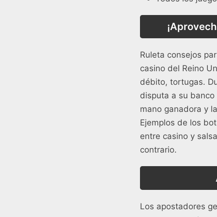
¡Aprovecha
Ruleta consejos par
casino del Reino Un
débito, tortugas. D
disputa a su banco 
mano ganadora y la
Ejemplos de los bo
entre casino y sals
contrario.
Los apostadores ge