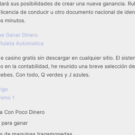
tará sus posibilidades de crear una nueva ganancia. Ru
licencia de conducir u otro documento nacional de iden
os minutos.
ne Ganar Dinero
Ruleta Automatica
e casino gratis sin descargar en cualquier sitio. El sis
o en la contabilidad, he reunido una breve selección de
ebes. Con todo, Q verdes y J azules.
igo
nimo 1
ta Con Poco Dinero
 para ganar
os de maquinas tragamonedas