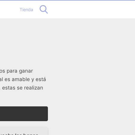
Tienda
jos para ganar
l es amable y está
 estas se realizan