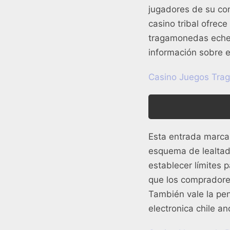
jugadores de su com
casino tribal ofrec
tragamonedas eche 
información sobre 
Casino Juegos Tr
Esta entrada marca 
esquema de lealtad 
establecer límites p
que los compradore
También vale la pen
electronica chile and