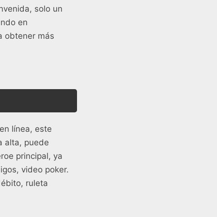
nvenida, solo un
ando en
ra obtener más
en línea, este
a alta, puede
roe principal, ya
gos, video poker.
bito, ruleta