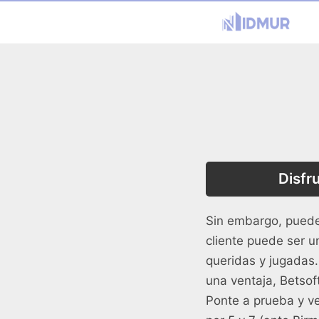
Disfru
Sin embargo, puede s
cliente puede ser 
queridas y jugadas.
una ventaja, Betsof
Ponte a prueba y ve