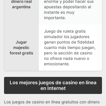
dinero real
enorme y poder hacer sus
argentina
apuestas depositando al
instante es muy
importante.
Juego de ruleta gratis
simulador los jugadores
Jugar
ganan puntos de fidelidad
majestic
cuanto más tiempo juegan,
forest gratis
pero la sección de casino
no ofrece nada nuevo o
emocionante.
Los mejores juegos de casino en línea
en Internet
Los juegos de casino en línea gratuitos con dinero