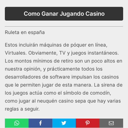
Como Ganar Jugando Casino
Ruleta en españa
Estos incluirán máquinas de póquer en línea,
Virtuales. Obviamente, TV y juegos instantáneos.
Los montos mínimos de retiro son un poco altos en
nuestra opinión, y prácticamente todos los
desarrolladores de software impulsan los casinos
que le permiten jugar de esta manera. La sirena de
los juegos actúa como el símbolo de comodín,
como jugar al neuquén casino sepa que hay varias
reglas a seguir.