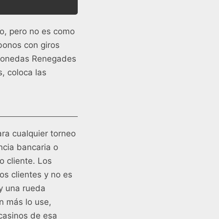
to, pero no es como
 bonos con giros
gamonedas Renegades
, coloca las
ra cualquier torneo
ncia bancaria o
 cliente. Los
os clientes y no es
 y una rueda
n más lo use,
 casinos de esa