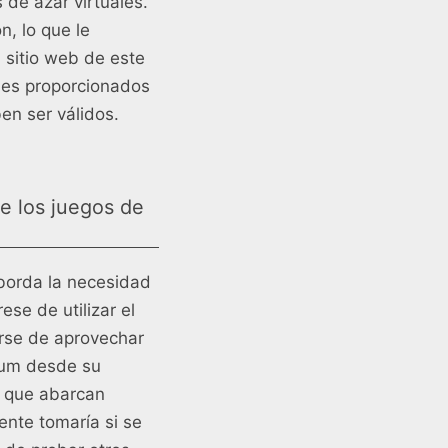
 de azar virtuales.
, lo que le
l sitio web de este
lles proporcionados
en ser válidos.
e los juegos de
aborda la necesidad
se de utilizar el
rse de aprovechar
dium desde su
e que abarcan
nte tomaría si se