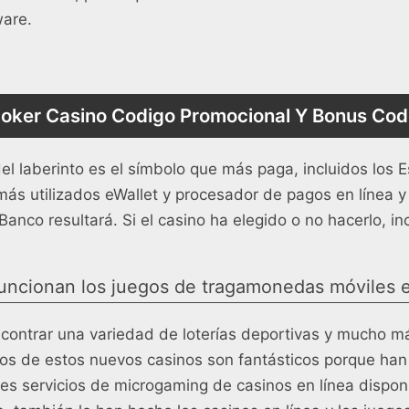
ware.
Joker Casino Codigo Promocional Y Bonus Cod
del laberinto es el símbolo que más paga, incluidos los 
más utilizados eWallet y procesador de pagos en línea 
 Banco resultará. Si el casino ha elegido o no hacerlo, i
uncionan los juegos de tragamonedas móviles e
contrar una variedad de loterías deportivas y mucho m
s de estos nuevos casinos son fantásticos porque han
es servicios de microgaming de casinos en línea disponi