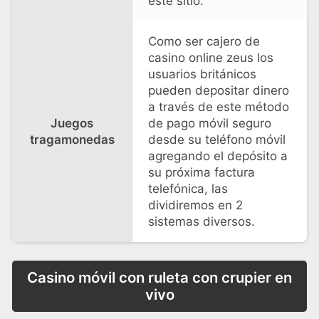
este sitio.
Como ser cajero de
casino online zeus los
usuarios británicos
pueden depositar dinero
a través de este método
Juegos
de pago móvil seguro
tragamonedas
desde su teléfono móvil
agregando el depósito a
su próxima factura
telefónica, las
dividiremos en 2
sistemas diversos.
Casino móvil con ruleta con crupier en
vivo