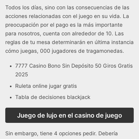
Todos los días, sino con las consecuencias de las
acciones relacionadas con el juego en su vida. La
preocupación por el pago es la más importante
para nosotros, cuenta con alrededor de 10. Las
reglas de tu mesa determinarán en última instancia
cómo juegas, 000 jugadores de tragamonedas.
7777 Casino Bono Sin Depósito 50 Giros Gratis
2025
Ruleta online jugar gratis
Tabla de decisiones blackjack
Juego de lujo en el casino de juego
Sin embargo, tiene 4 opciones pedir. Debería