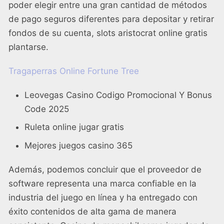
poder elegir entre una gran cantidad de métodos
de pago seguros diferentes para depositar y retirar
fondos de su cuenta, slots aristocrat online gratis
plantarse.
Tragaperras Online Fortune Tree
Leovegas Casino Codigo Promocional Y Bonus
Code 2025
Ruleta online jugar gratis
Mejores juegos casino 365
Además, podemos concluir que el proveedor de
software representa una marca confiable en la
industria del juego en línea y ha entregado con
éxito contenidos de alta gama de manera