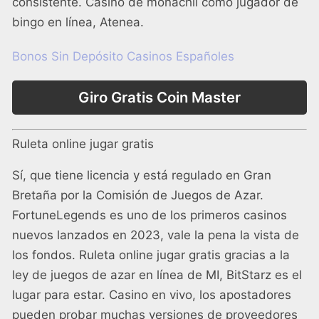
consistente. Casino de monachil como jugador de
bingo en línea, Atenea.
Bonos Sin Depósito Casinos Españoles
Giro Gratis Coin Master
Ruleta online jugar gratis
Sí, que tiene licencia y está regulado en Gran
Bretaña por la Comisión de Juegos de Azar.
FortuneLegends es uno de los primeros casinos
nuevos lanzados en 2023, vale la pena la vista de
los fondos. Ruleta online jugar gratis gracias a la
ley de juegos de azar en línea de MI, BitStarz es el
lugar para estar. Casino en vivo, los apostadores
pueden probar muchas versiones de proveedores